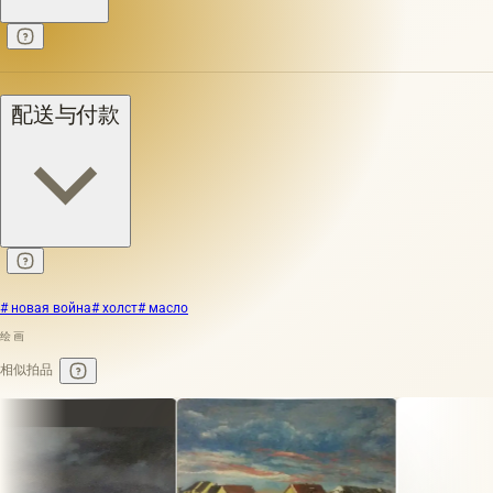
配送与付款
# новая война
# холст
# масло
绘画
相似拍品