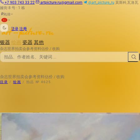
+7 903 743 33 22
artpicture.ru@gmail.com
@art_picture_ru
莫斯科,瓦洛瓦
娅街 8 号 · 1 栋
RUB
₽
|
登录
注册
银器
绘画
瓷器
其他
杂志
世界拍卖会
参考资料
估价 / 收购
杂志
世界拍卖会
参考资料
估价 / 收购
目录
/
绘画
/
拍品 № 4625