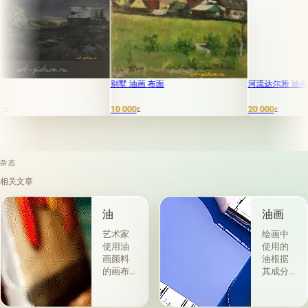
别墅 油画 布面
河流达尔雅 油画，画
10 000
20 000
₽
₽
杂志
相关文章
油
油画
艺术家
绘画中
使用油
使用的
画颜料
油根据
的画布
其成分
是最受
和用途
欢迎
分为两