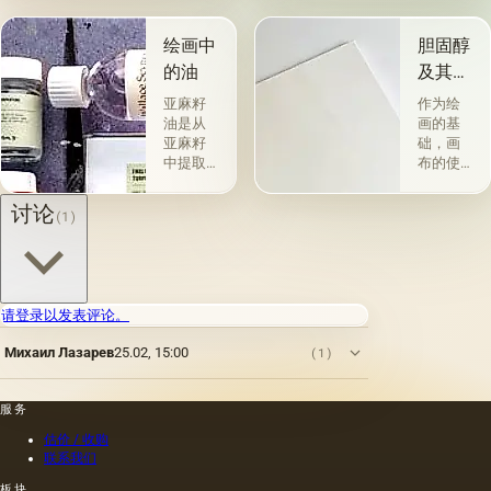
的。 技
组。 第
术a la
一类包
prima-
括从各
绘画中
胆固醇
&quot;原
种植物
的油
及其特
始
的种子
性
&quot;，
获得并
亚麻籽
作为绘
没有下
与植物
油是从
画的基
画-其
脂肪有
亚麻籽
础，画
中，即
关的所
中提取
布的使
使在第
谓脂肪
的，所
用自古
一届会
干燥
得产品
以来就
讨论
(1)
议之
油，例
的质量
为人所
后，艺
如亚麻
在很大
知。 例
术家在
籽，罂
程度上
如，普
非干燥
粟，坚
取决于
林尼证
层上书
果和其
种子的
明，由
请登录以发表评论。
写或以
他类似
种植地
当时的
某种方
的油。
点，它
一位艺
Михаил Лазарев
25.02, 15:00
(1)
式刷新
第二组
们的成
术家
其上出
包括不
熟度和
（公元
现的干
属于脂
纯度。
一世
服务
燥膜。
肪的各
因此，
纪）根
这是第
种来源
从杂草
据尼禄
估价 / 收购
一种也
的油，
种子获
本人的
联系我们
是最常
带有精
得的油
命令绘
板块