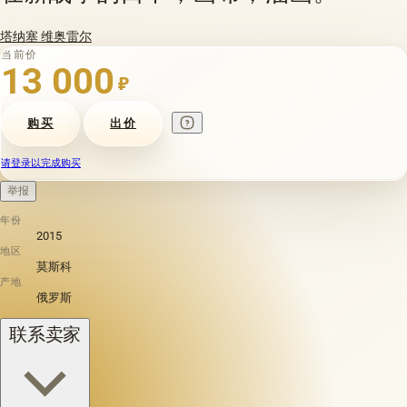
塔纳塞 维奥雷尔
当前价
13 000
₽
购买
出价
请登录以完成购买
举报
年份
2015
地区
莫斯科
产地
俄罗斯
联系卖家