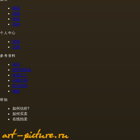
见的方
油的名
含有油
制的尼
法.
称。
菜籽，
禄肖像
银器
油菜籽
是在画
绘画
和其他
布上执
瓷器
其他
油的外
行的，
加剂。
而不是
个人中心
在不加
像当时
热的情
的习惯
登录
况下挤
那样在
注册
出的油
木头上
参考资料
是浅
执行
的，呈
的，这
杂志
金黄
幅画的
世界拍卖会
色；当
长度是
瓷器工厂
石雕大师
热压
40米。
款识目录
时，会
一个密
画家
得到一
集的,不
种颜色
是特别
帮助
更多的
精细的
如何估价?
油，通
编织帆
如何买卖
常是棕
布被选
在线拍卖
色的，
择作为
具有特
基础.
有的气
味和相