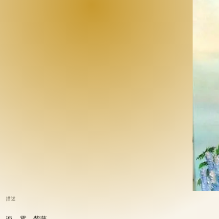
描述
海，雾，紫藤