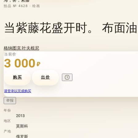
拍品 № 4628 · 绘画
当紫藤花盛开时。 布面
格纳图克 叶夫根尼
当前价
3 000
₽
购买
出价
请登录以完成购买
举报
年份
2013
地区
莫斯科
产地
俄罗斯