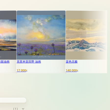
亚田野 油画
蓝色北极
土耳其。油画，
0
140 000
3 000
₽
₽
₽
(1)