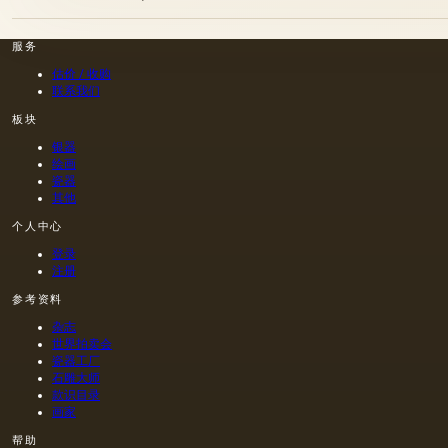
服务
估价 / 收购
联系我们
板块
银器
绘画
瓷器
其他
个人中心
登录
注册
参考资料
杂志
世界拍卖会
瓷器工厂
石雕大师
款识目录
画家
帮助