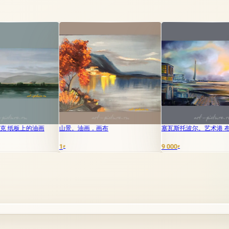
山景。油画，画布
塞瓦斯托波尔。艺术港 布面油画
克里米
1
9 000
17 00
₽
₽