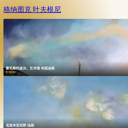
格纳图克 叶夫根尼
塞瓦斯托波尔。艺术港 布面油画
9 000
₽
克里米亚田野 油画