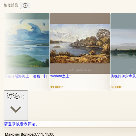
相似拍品
，油画，打
"Sokem之上"
傍晚的伊尔库茨克 纸板上的油画
39 000
8 000
₽
₽
讨论
(1)
请登录以发表评论。
Максим Волков
07.11, 15:00