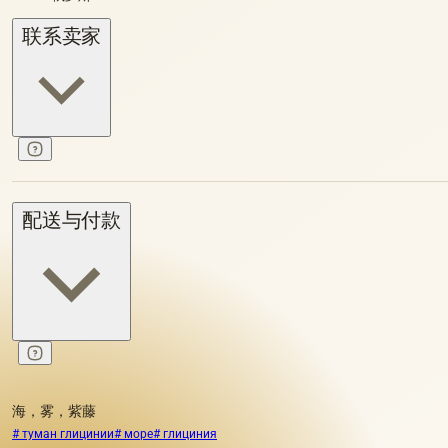
联系卖家
配送与付款
海，雾，紫藤
# туман глицинии
# море
# глициния