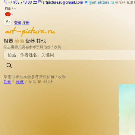
+7 903 743 33 22
artpicture.ru@gmail.com
@art_picture_ru
莫斯科,瓦洛瓦娅
RUB
₽
|
登录
注册
银器
绘画
瓷器
其他
杂志
世界拍卖会
参考资料
估价 / 收购
杂志
世界拍卖会
参考资料
估价 / 收购
目录
/
绘画
/
拍品 № 4628