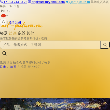
+7 903 743 33 22
artpicture.ru@gmail.com
@art_picture_ru
莫斯科,瓦洛瓦
娅街 8 号 · 1 栋
RUB
₽
|
登录
注册
银器
绘画
瓷器
其他
杂志
世界拍卖会
参考资料
估价 / 收购
杂志
世界拍卖会
参考资料
估价 / 收购
目录
/
绘画
/
拍品 № 4637