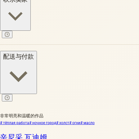
配送与付款
非常明亮和温暖的作品
# тёплая работа
# ночное город
# холст
# огни
# масло
辛尼采 瓦迪姆