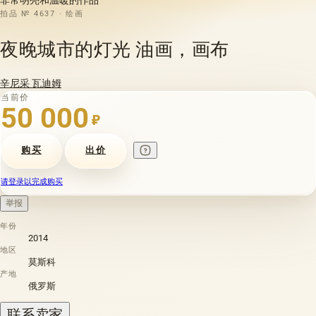
拍品 № 4637 · 绘画
夜晚城市的灯光 油画，画布
辛尼采 瓦迪姆
当前价
50 000
₽
购买
出价
请登录以完成购买
举报
年份
2014
地区
莫斯科
产地
俄罗斯
联系卖家