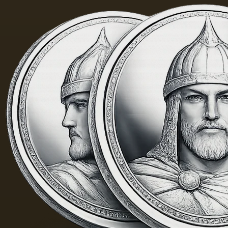
当刺鼻
的味
道，由
于其中
含有的
外来杂
质而没
有透明
度。