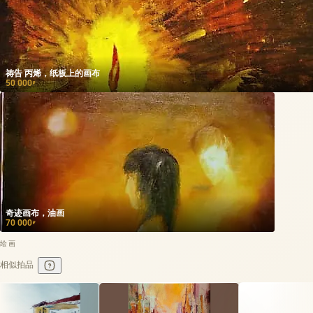
祷告 丙烯，纸板上的画布
50 000
₽
奇迹画布，油画
70 000
₽
绘画
相似拍品