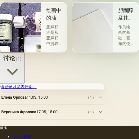
术a la
一类包
prima-
括从各
绘画中
胆固醇
&quot;原
种植物
的油
及其特
始
的种子
性
&quot;，
获得并
亚麻籽
作为绘
没有下
与植物
油是从
画的基
画-其
脂肪有
亚麻籽
础，画
中，即
关的所
中提取
布的使
使在第
谓脂肪
的，所
用自古
一届会
干燥
得产品
以来就
讨论
(2)
议之
油，例
的质量
为人所
后，艺
如亚麻
在很大
知。 例
术家在
籽，罂
程度上
如，普
非干燥
粟，坚
取决于
林尼证
层上书
果和其
种子的
明，由
请登录以发表评论。
写或以
他类似
种植地
当时的
某种方
的油。
点，它
一位艺
Елена Орлова
11.03, 15:00
(1)
式刷新
第二组
们的成
术家
其上出
包括不
熟度和
（公元
现的干
属于脂
纯度。
一世
Вероника Фролова
17.05, 15:00
(1)
燥膜。
肪的各
因此，
纪）根
这是第
种来源
从杂草
据尼禄
一种也
的油，
种子获
本人的
服务
是最常
带有精
得的油
命令绘
估价 / 收购
见的方
油的名
含有油
制的尼