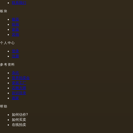
联系我们
法.
称。
菜籽，
禄肖像
油菜籽
是在画
板块
和其他
布上执
银器
油的外
行的，
绘画
加剂。
而不是
瓷器
在不加
像当时
其他
热的情
的习惯
况下挤
那样在
个人中心
出的油
木头上
登录
是浅
执行
注册
的，呈
的，这
金黄
幅画的
参考资料
色；当
长度是
杂志
热压
40米。
世界拍卖会
时，会
一个密
瓷器工厂
得到一
集的,不
石雕大师
种颜色
是特别
款识目录
更多的
精细的
画家
油，通
编织帆
常是棕
布被选
帮助
色的，
择作为
如何估价?
具有特
基础.
如何买卖
有的气
在线拍卖
味和相