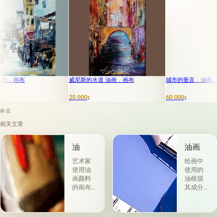
威尼斯的水道 油画，画布
城市的垂直，油画，画布
25 000
60 000
₽
₽
杂志
相关文章
油
油画
艺术家
绘画中
使用油
使用的
画颜料
油根据
的画布
其成分
是最受
和用途
欢迎
分为两
的。 技
组。 第