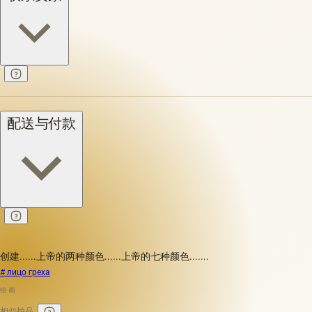
配送与付款
创建......上帝的两种颜色......上帝的七种颜色.......
# лицо греха
绘画
相似拍品