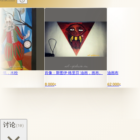
水粉
肖像：斯图伊·格里芬 油画，画布。
油画布
8 000
62 000
₽
₽
讨论
(10)