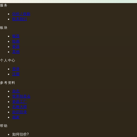
服务
估价 / 收购
联系我们
板块
银器
绘画
瓷器
其他
个人中心
登录
注册
参考资料
杂志
世界拍卖会
瓷器工厂
石雕大师
款识目录
画家
帮助
如何估价?