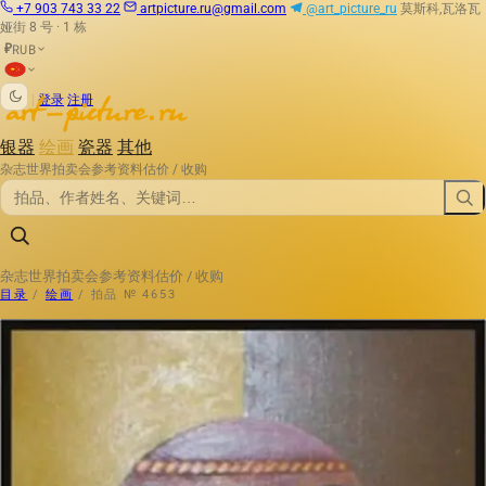
+7 903 743 33 22
artpicture.ru@gmail.com
@art_picture_ru
莫斯科,瓦洛瓦
娅街 8 号 · 1 栋
RUB
₽
|
登录
注册
银器
绘画
瓷器
其他
杂志
世界拍卖会
参考资料
估价 / 收购
杂志
世界拍卖会
参考资料
估价 / 收购
目录
/
绘画
/
拍品 № 4653