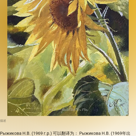
描述
Рыжикова Н.В. (1969 г.р.) 可以翻译为： Рыжикова Н.В. (1969年出