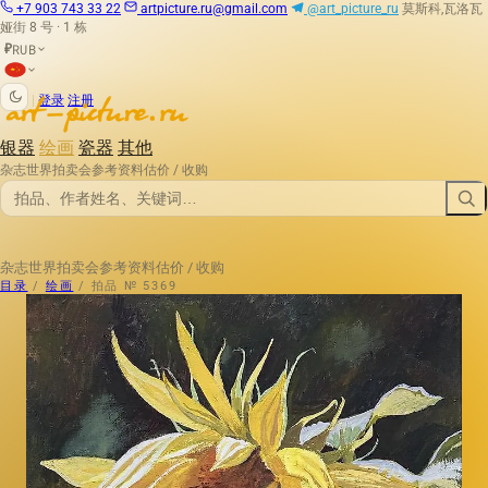
+7 903 743 33 22
artpicture.ru@gmail.com
@art_picture_ru
莫斯科,瓦洛瓦
娅街 8 号 · 1 栋
RUB
₽
|
登录
注册
银器
绘画
瓷器
其他
杂志
世界拍卖会
参考资料
估价 / 收购
杂志
世界拍卖会
参考资料
估价 / 收购
目录
/
绘画
/
拍品 № 5369