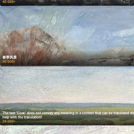
40 000
₽
春季风景
40 000
₽
The text "Сож" does not convey any meaning in a context that can be translated direc
help with the translation!
39 000
₽