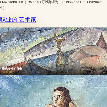
Рыжикова Н.В. (1969 г.р.) 可以翻译为： Рыжикова Н.В. (1969年出
生)
职业的 艺术家
现代女性的肖像
32 000
₽