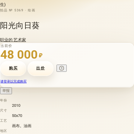
生)
拍品 № 5369 · 绘画
阳光向日葵
职业的 艺术家
当前价
48 000
₽
购买
出价
请登录以完成购买
举报
年份
2010
尺寸
50х70
工艺
画布。油画
地区