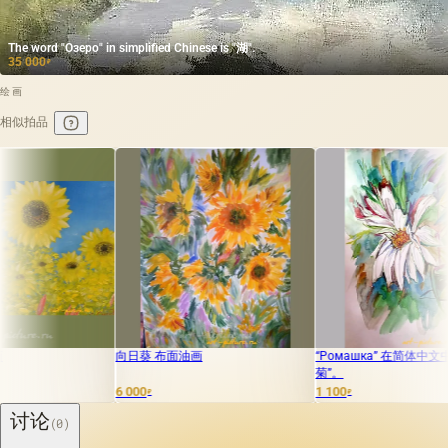
The word "Озеро" in simplified Chinese is "湖".
35 000
₽
绘画
相似拍品
向日葵 布面油画
“Ромашка” 在简体中文中翻译为“雏
菊”。
6 000
1 100
₽
₽
讨论
(0)