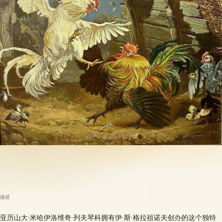
描述
亚历山大·米哈伊洛维奇·列夫琴科拥有伊·斯·格拉祖诺夫创办的这个独特