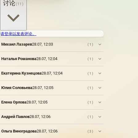
讨论
(11)
两位画
家的创
作和家
庭联盟 -
两个具
有鲜明
请登录以发表评论。
个性的
Михаил Лазарев
28.07, 12:03
绘画才
(1)
华。 他
们都是
Наталья Романова
28.07, 12:04
(1)
专业画
家，从
艺术学
Екатерина Кузнецова
28.07, 12:04
(1)
校到研
究生阶
Юлия Соловьева
28.07, 12:05
(1)
段接受
了严格
的培
Елена Орлова
28.07, 12:05
(1)
训，获
得了俄
罗斯现
Андрей Павлов
28.07, 12:06
(1)
代艺术
教育所
Ольга Виноградова
28.07, 12:06
(3)
能提供