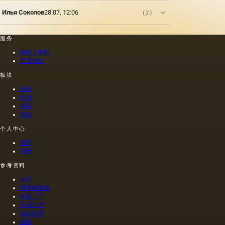
的最大
学习。
Илья Соколов
28.07, 12:06
(2)
然而，
每位艺
术家在
服务
艺术上
估价 / 收购
的道路
联系我们
都因人
类命运
板块
的独特
银器
性而独
绘画
一无
瓷器
二。
其他
个人中心
登录
注册
参考资料
杂志
世界拍卖会
瓷器工厂
石雕大师
款识目录
画家