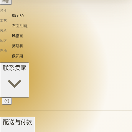
举报
尺寸
50 х 60
工艺
布面油画。
风格
风俗画
地区
莫斯科
产地
俄罗斯
联系卖家
配送与付款