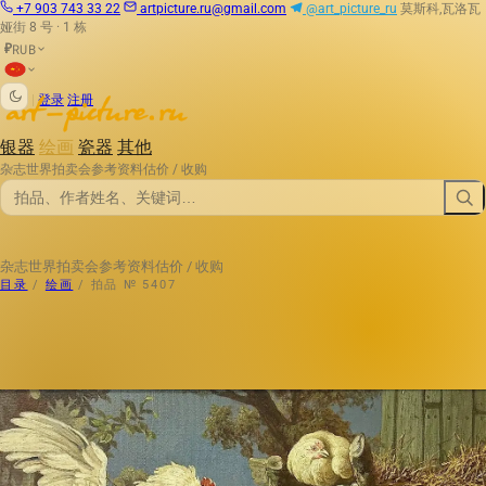
+7 903 743 33 22
artpicture.ru@gmail.com
@art_picture_ru
莫斯科,瓦洛瓦
娅街 8 号 · 1 栋
RUB
₽
|
登录
注册
银器
绘画
瓷器
其他
杂志
世界拍卖会
参考资料
估价 / 收购
杂志
世界拍卖会
参考资料
估价 / 收购
目录
/
绘画
/
拍品 № 5407