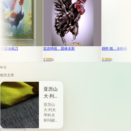
油画刀
吉吉特纸，固体水彩
鸡年 纸，水粉画
3 000
3 000
₽
₽
杂志
相关文章
亚历山
大·列
夫琴科
亚历山
夫
大·列夫
琴科夫
和玛丽
亚·莫洛
迪赫是