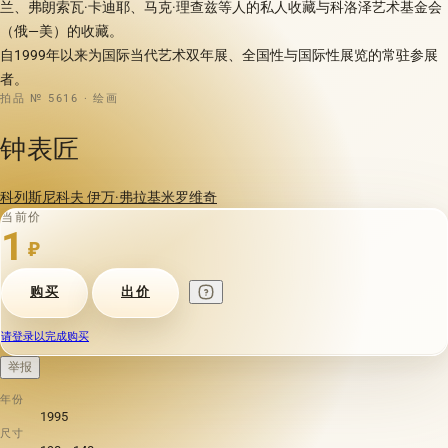
兰、弗朗索瓦·卡迪耶、马克·理查兹等人的私人收藏与科洛泽艺术基金会
（俄—美）的收藏。
自1999年以来为国际当代艺术双年展、全国性与国际性展览的常驻参展
者。
拍品 № 5616 · 绘画
钟表匠
科列斯尼科夫 伊万·弗拉基米罗维奇
当前价
1
₽
购买
出价
请登录以完成购买
举报
年份
1995
尺寸