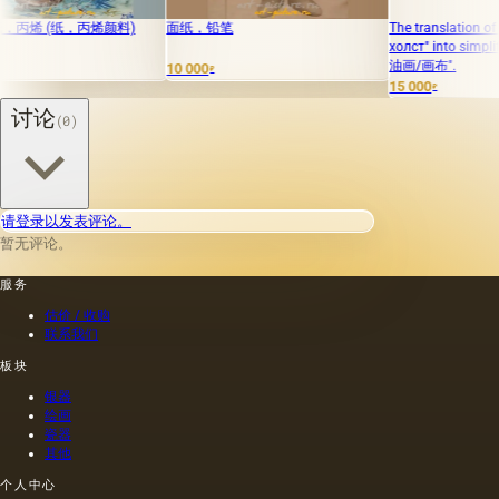
烯 (纸，丙烯颜料)
面纸，铅笔
The translation of "El be
холст" into simplified Ch
油画/画布".
10 000
₽
15 000
₽
讨论
(0)
请登录以发表评论。
暂无评论。
服务
估价 / 收购
联系我们
板块
银器
绘画
瓷器
其他
个人中心