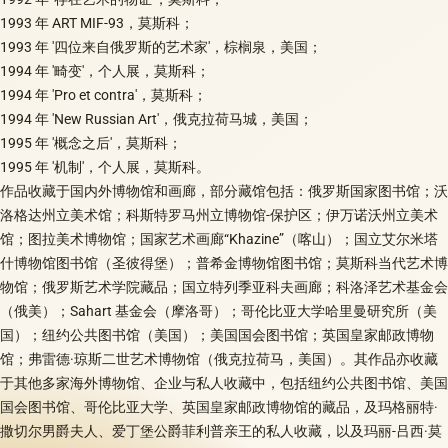
1993 年 ART MIF-93，莫斯科；
1993 年 '四位来自俄罗斯的艺术家'，棕榈泉，美国；
1994 年 '畸变'，个人展，莫斯科；
1994 年 'Pro et contra'，莫斯科；
1994 年 'New Russian Art'，俄克拉荷马城，美国；
1995 年 '概念之后'，莫斯科；
1995 年 '机制'，个人展，莫斯科。
作品收藏于国内外博物馆和画廊，部分藏馆包括：俄罗斯国家图书馆；沃
洛格达州立美术馆；科斯特罗马州立博物馆-保护区；伊万诺沃州立美术
馆；图拉美术博物馆；国家艺术画廊“Khazine”（喀山）；国立艾尔米塔
什博物馆图书馆（圣彼得堡）；普希金博物馆图书馆；莫斯科当代艺术博
物馆；俄罗斯艺术学院藏品；国立特列季亚科夫画廊；科洛泽艺术基金会
（俄美）；Sahart 基金会（摩洛哥）；哥伦比亚大学哈里曼研究所（美
国）；纽约公共图书馆（美国）；美国国会图书馆；英国皇家邮政博物
馆；弗雷德·琼斯二世艺术博物馆（俄克拉荷马，美国）。其作品亦收藏
于其他多家海外博物馆、企业与私人收藏中，包括纽约公共图书馆、美国
国会图书馆、哥伦比亚大学、英国皇家邮政博物馆的藏品，及玛格丽特·
撒切尔男爵夫人、爱丁堡公爵菲利普亲王的私人收藏，以及玛丽-吕西·莫