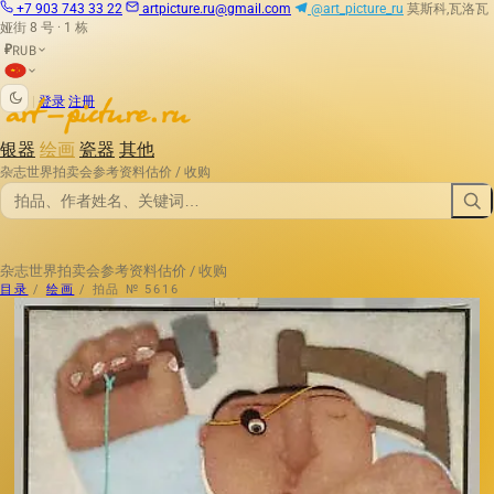
+7 903 743 33 22
artpicture.ru@gmail.com
@art_picture_ru
莫斯科,瓦洛瓦
娅街 8 号 · 1 栋
RUB
₽
|
登录
注册
银器
绘画
瓷器
其他
杂志
世界拍卖会
参考资料
估价 / 收购
杂志
世界拍卖会
参考资料
估价 / 收购
目录
/
绘画
/
拍品 № 5616