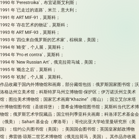
1990 年 'Perestroika'，布宜诺斯艾利斯；
1991 年 '已走过的道路'，米兰，意大利；
1991 年 ART MIF-91，莫斯科；
1992 年 '存在艺术的物证'，莫斯科；
1993 年 ART MIF-93，莫斯科；
1993 年 '四位来自俄罗斯的艺术家'，棕榈泉，美国；
1994 年 '畸变'，个人展，莫斯科；
1994 年 'Pro et contra'，莫斯科；
1994 年 'New Russian Art'，俄克拉荷马城，美国；
1995 年 '概念之后'，莫斯科；
1995 年 '机制'，个人展，莫斯科。
作品收藏于国内外博物馆和画廊，部分藏馆包括：俄罗斯国家图书馆；沃
洛格达州立美术馆；科斯特罗马州立博物馆-保护区；伊万诺沃州立美术
馆；图拉美术博物馆；国家艺术画廊“Khazine”（喀山）；国立艾尔米塔
什博物馆图书馆（圣彼得堡）；普希金博物馆图书馆；莫斯科当代艺术博
物馆；俄罗斯艺术学院藏品；国立特列季亚科夫画廊；科洛泽艺术基金会
（俄美）；Sahart 基金会（摩洛哥）；哥伦比亚大学哈里曼研究所（美
国）；纽约公共图书馆（美国）；美国国会图书馆；英国皇家邮政博物
馆；弗雷德·琼斯二世艺术博物馆（俄克拉荷马，美国）。其作品亦收藏