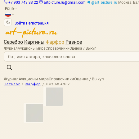
+7 903 743 33 22
artpicture.ru@gmail.com
@art_picture_ru
Москва, Вал
RUB
₽
|
Войти
Регистрация
Серебро
Картины
Фарфор
Разное
Журнал
Аукционы мира
Справочники
Оценка / Выкуп
Журнал
Аукционы мира
Справочники
Оценка / Выкуп
Каталог
/
Фарфор
/
Лот № 4982