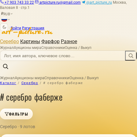
+7 903 743 33 22
artpicture.ru@gmail.com
@art_picture_ru
Москва,
Валовая 8 · стр.1
RUB
₽
|
Войти
Регистрация
Серебро
Картины
Фарфор
Разное
Журнал
Аукционы мира
Справочники
Оценка / Выкуп
Журнал
Аукционы мира
Справочники
Оценка / Выкуп
Каталог
/
Серебро
/
# серебро фаберже
# серебро фаберже
ФИЛЬТРЫ
Серебро · 9 лотов