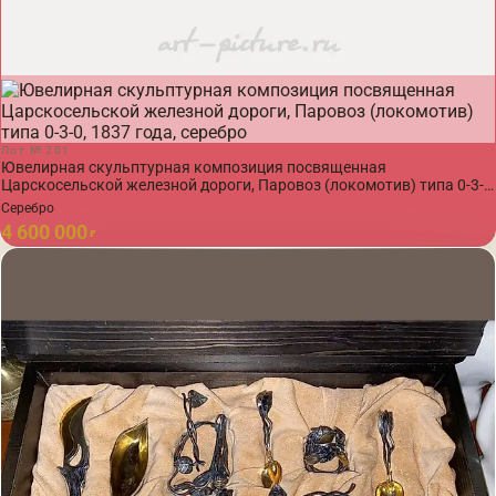
Лот № 201
Ювелирная скульптурная композиция посвященная
Царскосельской железной дороги, Паровоз (локомотив) типа 0-3-
0, 1837 года, серебро
Серебро
4 600 000
₽