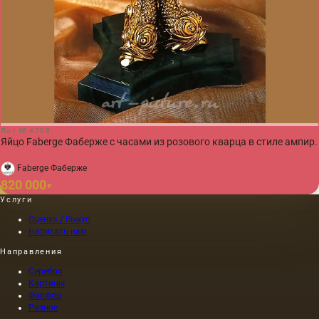
Лот № 4709
Яйцо Faberge Фаберже с часами из розового кварца в стиле ампир.
Faberge Фаберже
820 000
₽
Услуги
Оценка / Выкуп
Написать нам
Направления
Серебро
Картины
Фарфор
Разное