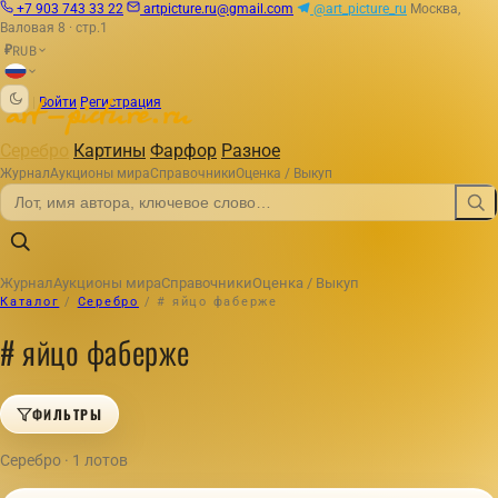
+7 903 743 33 22
artpicture.ru@gmail.com
@art_picture_ru
Москва,
Валовая 8 · стр.1
RUB
₽
|
Войти
Регистрация
Серебро
Картины
Фарфор
Разное
Журнал
Аукционы мира
Справочники
Оценка / Выкуп
Журнал
Аукционы мира
Справочники
Оценка / Выкуп
Каталог
/
Серебро
/
# яйцо фаберже
# яйцо фаберже
ФИЛЬТРЫ
Серебро · 1 лотов