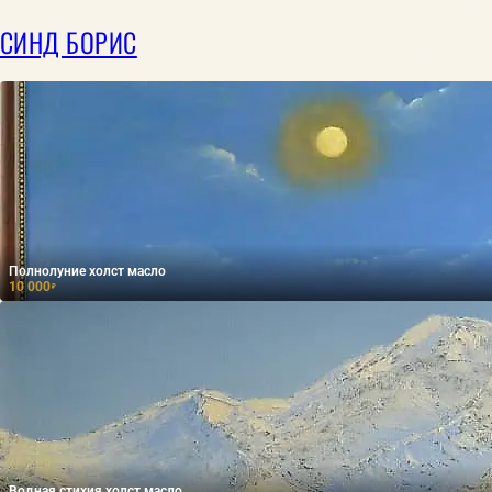
СИНД БОРИС
Полнолуние холст масло
10 000
₽
Водная стихия холст масло