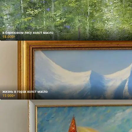
в березовом лесу холст масло
18 000
₽
жизнь в горах холст масло
15 000
₽