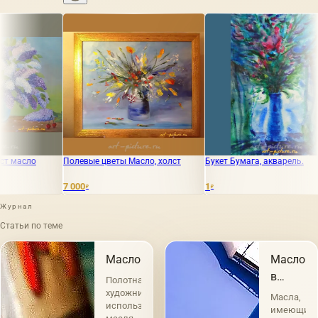
Полевые цветы Масло, холст
Букет Бумага, акварель.
Синий фе
мастихи
 000
1
4 400
₽
₽
₽
Журнал
Статьи по теме
Масло
Масло
в
Полотна
живопис
художников
Масла,
использующих
имеющие