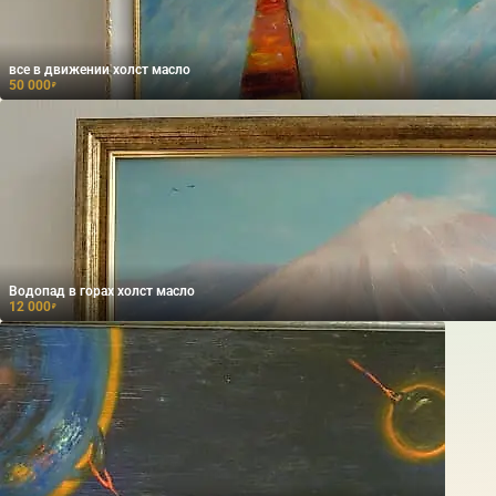
все в движении холст масло
50 000
₽
Водопад в горах холст масло
12 000
₽