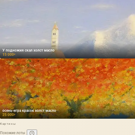
У подножия скал холст масло
15 000
₽
осень-игра красок холст масло
25 000
₽
Картины
Похожие лоты