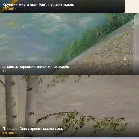
Хрупкий мир и воля Бога оргалит масло
25 000
₽
за монастырской стеной холст масло
1
₽
Пленэр в Сестрорецке масло холст
18 000
₽