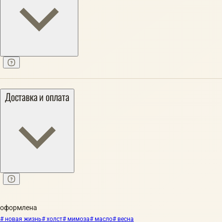
Доставка и оплата
оформлена
# новая жизнь
# холст
# мимоза
# масло
# весна