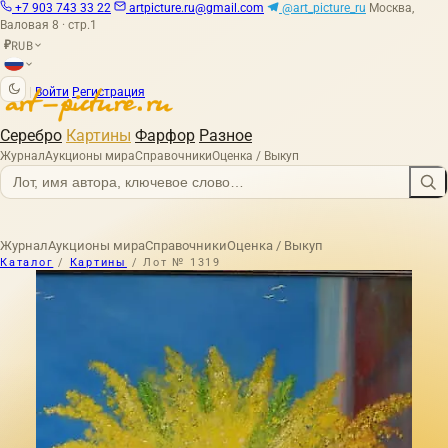
+7 903 743 33 22
artpicture.ru@gmail.com
@art_picture_ru
Москва,
Валовая 8 · стр.1
RUB
₽
|
Войти
Регистрация
Серебро
Картины
Фарфор
Разное
Журнал
Аукционы мира
Справочники
Оценка / Выкуп
Журнал
Аукционы мира
Справочники
Оценка / Выкуп
Каталог
/
Картины
/
Лот № 1319