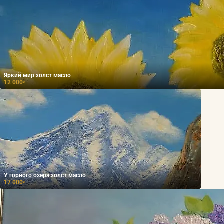
Яркий мир холст масло
12 000
₽
У горного озера холст масло
17 000
₽