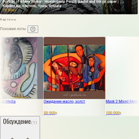
Portrait of a New Yorker | Ньюйоркер Pencil, pastel and ink on paper |
Карандаш, пастель, тушь, бумага
70 000
₽
Картины
Похожие лоты
Ожидание масло, холст
Mask 2 Mixed Media
50 000
100 000
₽
₽
Обсуждение
(1)