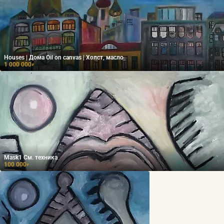
Houses | Дома Oil on canvas | Холст, масло
1 000 000
₽
Mask1 См. техника
100 000
₽