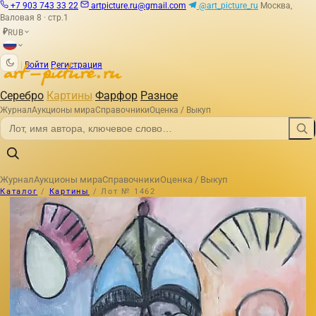
+7 903 743 33 22
artpicture.ru@gmail.com
@art_picture_ru
Москва,
Валовая 8 · стр.1
RUB
₽
|
Войти
Регистрация
Серебро
Картины
Фарфор
Разное
Журнал
Аукционы мира
Справочники
Оценка / Выкуп
Журнал
Аукционы мира
Справочники
Оценка / Выкуп
Каталог
/
Картины
/
Лот № 1462