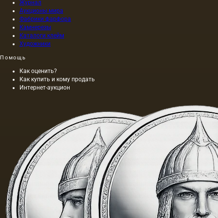
Журнал
Аукционы мира
Фабрики фарфора
Камнерезы
Каталоги клейм
Художники
Помощь
Как оценить?
Как купить и кому продать
Интернет-аукцион