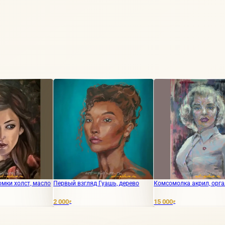
ло
Первый взгляд Гуашь, дерево
Комсомолка акрил, оргалит
Дево
2 000
15 000
8 40
₽
₽