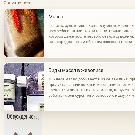
Статьи по теме
Масло
Полотна художников использующих масляны
востребованными. Техника а-ля прима - «по с
которой даже после первого сеанса художни
или определенным образом освежает появи
пленку. Это первый и наиболее распростране
Виды масел в живописи
Льняное масло добывается из семян льна, пр
продукта в значительной мере зависит от ме
зрелости и чистоты их. Так, масло, полученно
себе примесь сурепного, рапсового и других 
нагревания семян, светло и обладает золоти
же…
Обсуждение
(2)