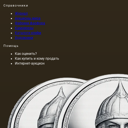
Справочники
Журнал
Аукционы мира
Фабрики фарфора
Камнерезы
Каталоги клейм
Художники
Помощь
Как оценить?
Как купить и кому продать
Интернет-аукцион