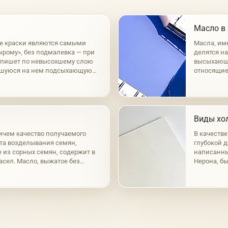
Масло в
е краски являются самыми
Масла, им
ырому», без подмалевка — при
делятся н
к пишет по невысохшему слою
высыхающи
вшуюся на нем подсыхающую
относящие
нный способ а-ля прима.
маковое, о
масла раз
Виды хол
ичем качество получаемого
В качеств
ста возделывания семян,
глубокой д
е из сорных семян, содержит в
написанный
масел. Масло, выжатое без
Нерона, бы
сто-желтым цветом; при горячем
время, при