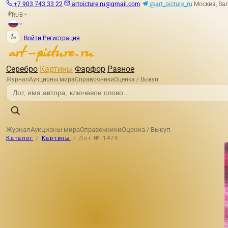
+7 903 743 33 22
artpicture.ru@gmail.com
@art_picture_ru
Москва, Вал
RUB
₽
|
Войти
Регистрация
Серебро
Картины
Фарфор
Разное
Журнал
Аукционы мира
Справочники
Оценка / Выкуп
Журнал
Аукционы мира
Справочники
Оценка / Выкуп
Каталог
/
Картины
/
Лот № 1479