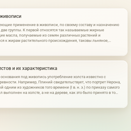
 живописи
еющие применение в живописи, по своему составу и назначению
а две группы. К первой относятся так называемые жирные
е масла, получаемые из семян различных растений и
ся к жирам растительного происхождения, таковы льняное,
реховое и другие подобные им масла. Во вторую группу входят
личного происхождения,…
стов и их характеристика
е основания под живопись употребление холста известно с
ревности. Например, Плиний свидетельствует, что портрет Нерона,
 одним из художников того времени (I в. н. э.) по приказу самого
л выполнен на холсте, а не на дереве, как это было принято в то
чем длина этой картины составляла 40 м. На холсте написан и…