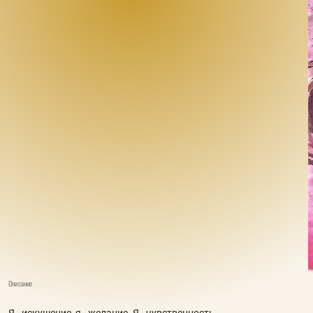
Описание
Я - искушение, я - желание. Я - чувственность.