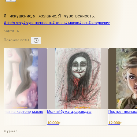
Я - искушение, я - желание. Я - чувственность.
# she's sexy
# чувственность
# холст
# масло
# лен
# искушение
Картины
Похожие лоты
не, масло
Молчи! бумага,карандаш
Портрет незнакомки холст, мас
10 000
12 000
₽
₽
Журнал