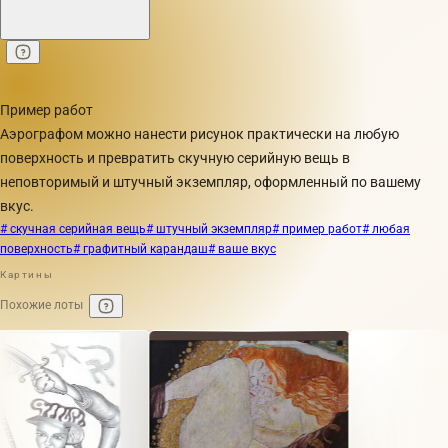
Пример работ
Аэрографом можно нанести рисунок практически на любую
поверхность и превратить скучную серийную вещь в
неповторимый и штучный экземпляр, оформленный по вашему
вкус.
# скучная серийная вещь
# штучный экземпляр
# пример работ
# любая
поверхность
# графитный карандаш
# ваше вкус
Картины
Похожие лоты