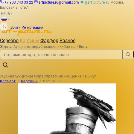
+7 903 743 33 22
artpicture.ru@gmail.com
@art_picture_ru
Москва,
Валовая 8 · стр.1
RUB
₽
|
Войти
Регистрация
Серебро
Картины
Фарфор
Разное
Журнал
Аукционы мира
Справочники
Оценка / Выкуп
Журнал
Аукционы мира
Справочники
Оценка / Выкуп
Каталог
/
Картины
/
Лот № 1553