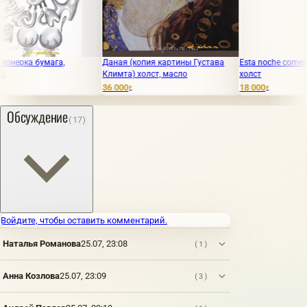
 бумага,
Даная (копия картины Густава
Esta noche comeremos o
Климта) холст, масло
холст
36 000
18 000
₽
₽
Обсуждение
(17)
Войдите, чтобы оставить комментарий.
Наталья Романова
25.07, 23:08
(1)
Анна Козлова
25.07, 23:09
(3)