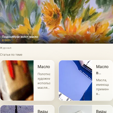
Подсолнухи холст,масло
6 000
₽
Журнал
Статьи по теме
Масло
Масло
в
Полотна
живопис
художников
Масла,
использующих
имеющие
масляные
применен
краски
в
являются
живописи,
самыми
по
востребованными.
своему
Техника
Виды
Виды
составу