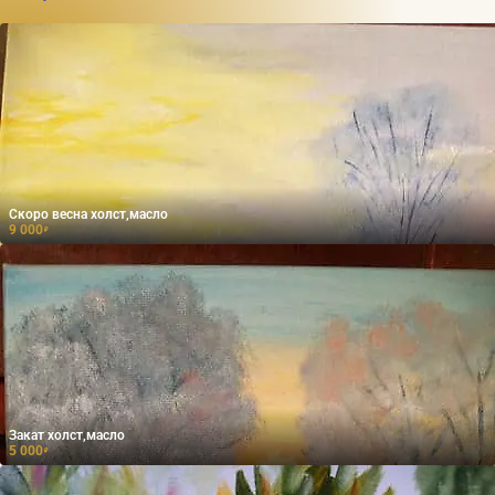
Скоро весна холст,масло
9 000
₽
Закат холст,масло
5 000
₽