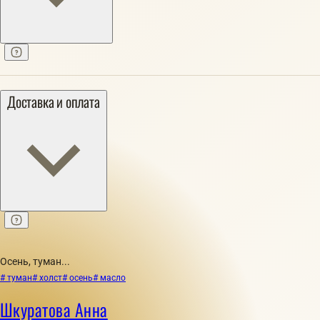
Доставка и оплата
Осень, туман...
# туман
# холст
# осень
# масло
Шкуратова Анна