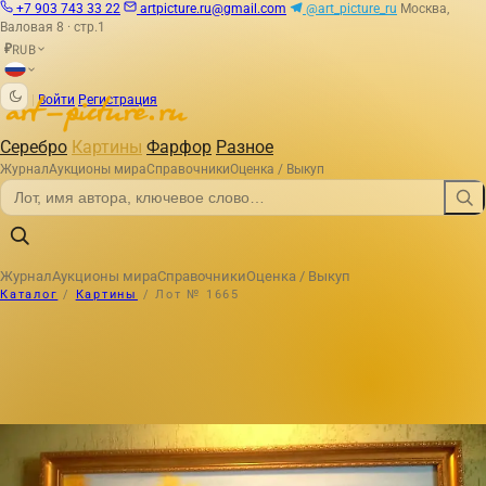
+7 903 743 33 22
artpicture.ru@gmail.com
@art_picture_ru
Москва,
Валовая 8 · стр.1
RUB
₽
|
Войти
Регистрация
Серебро
Картины
Фарфор
Разное
Журнал
Аукционы мира
Справочники
Оценка / Выкуп
Журнал
Аукционы мира
Справочники
Оценка / Выкуп
Каталог
/
Картины
/
Лот № 1665