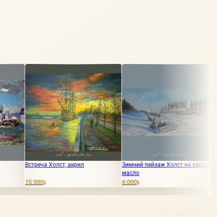
олст, акрил
Зимний пейзаж Холст на картоне,
Святая Арктика
масло
6 000
220 000
₽
₽