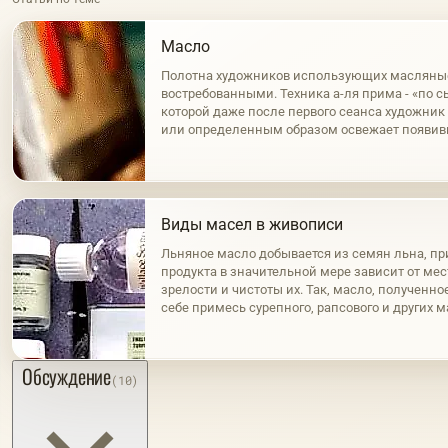
Масло
Полотна художников использующих масляны
востребованными. Техника а-ля прима - «по с
которой даже после первого сеанса художни
или определенным образом освежает появи
пленку. Это первый и наиболее распростране
Виды масел в живописи
Льняное масло добывается из семян льна, пр
продукта в значительной мере зависит от ме
зрелости и чистоты их. Так, масло, полученно
себе примесь сурепного, рапсового и других 
нагревания семян, светло и обладает золоти
же…
Обсуждение
(10)