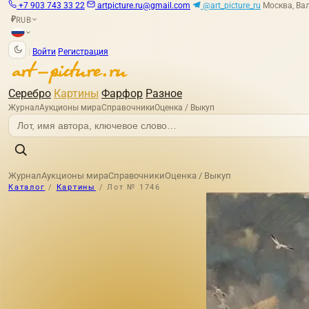
+7 903 743 33 22
artpicture.ru@gmail.com
@art_picture_ru
Москва, Вал
RUB
₽
|
Войти
Регистрация
Серебро
Картины
Фарфор
Разное
Журнал
Аукционы мира
Справочники
Оценка / Выкуп
Журнал
Аукционы мира
Справочники
Оценка / Выкуп
Каталог
/
Картины
/
Лот № 1746