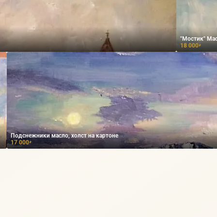
"Мостик" Мас
18 000
₽
Подснежники масло, холст на картоне
17 000
₽