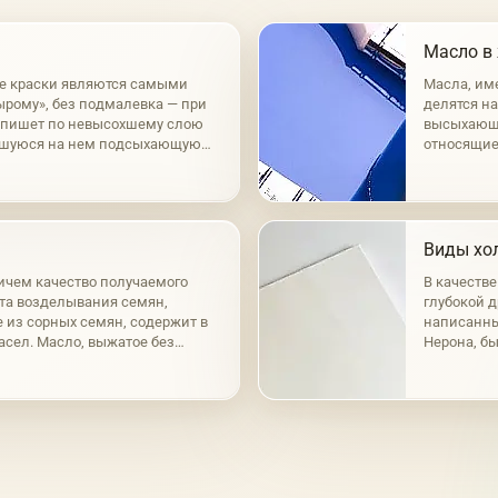
Масло в
е краски являются самыми
Масла, им
ырому», без подмалевка — при
делятся н
к пишет по невысохшему слою
высыхающи
вшуюся на нем подсыхающую
относящие
нный способ а-ля прима.
маковое, о
масла раз
Виды хол
ичем качество получаемого
В качеств
ста возделывания семян,
глубокой д
е из сорных семян, содержит в
написанный
масел. Масло, выжатое без
Нерона, бы
сто-желтым цветом; при горячем
время, при