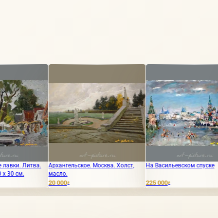
рхангельское. Москва. Холст,
На Васильевском спуске
Встреча Х
асло.
0 000
225 000
15 000
₽
₽
₽