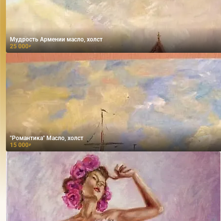
Мудрость Армении масло, холст
25 000
₽
"Романтика" Масло, холст
15 000
₽