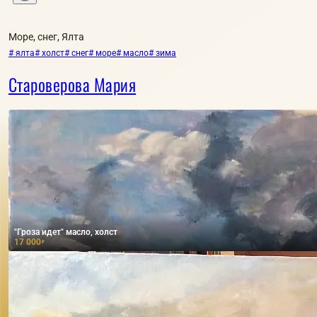
Море, снег, Ялта
# ялта
# холст
# снег
# море
# масло
# зима
Староверова Мария
"Гроза идет" масло, холст
17 000
₽