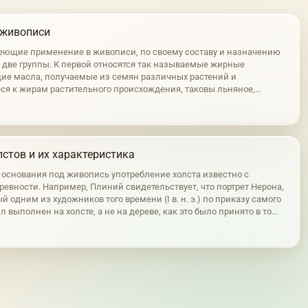
 живописи
еющие применение в живописи, по своему составу и назначению
а две группы. К первой относятся так называемые жирные
е масла, получаемые из семян различных растений и
ся к жирам растительного происхождения, таковы льняное,
реховое и другие подобные им масла. Во вторую группу входят
личного происхождения,…
стов и их характеристика
е основания под живопись употребление холста известно с
ревности. Например, Плиний свидетельствует, что портрет Нерона,
 одним из художников того времени (I в. н. э.) по приказу самого
л выполнен на холсте, а не на дереве, как это было принято в то
чем длина этой картины составляла 40 м. На холсте написан и…