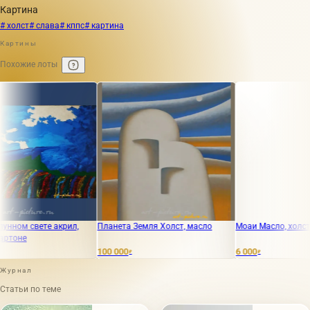
Картина
# холст
# слава
# кппс
# картина
Картины
Похожие лоты
вете акрил,
Планета Земля Холст, масло
Моаи Масло, холст.
100 000
6 000
₽
₽
Журнал
Статьи по теме