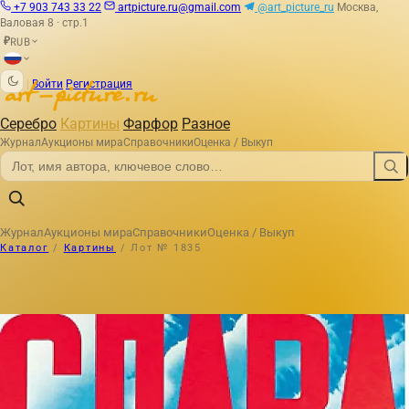
+7 903 743 33 22
artpicture.ru@gmail.com
@art_picture_ru
Москва,
Валовая 8 · стр.1
RUB
₽
|
Войти
Регистрация
Серебро
Картины
Фарфор
Разное
Журнал
Аукционы мира
Справочники
Оценка / Выкуп
Журнал
Аукционы мира
Справочники
Оценка / Выкуп
Каталог
/
Картины
/
Лот № 1835