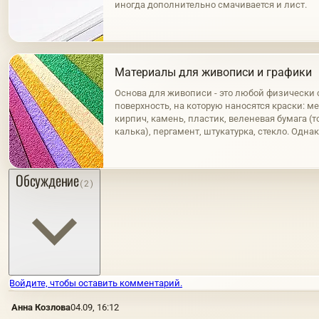
иногда дополнительно смачивается и лист.
Материалы для живописи и графики
Основа для живописи - это любой физически
поверхность, на которую наносятся краски: мет
кирпич, камень, пластик, веленевая бумага (т
калька), пергамент, штукатурка, стекло. Одна
представляют собой традиционные основы д
они на…
Обсуждение
(2)
Войдите, чтобы оставить комментарий.
Анна Козлова
04.09, 16:12