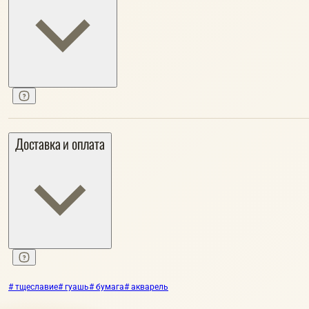
Доставка и оплата
# тщеславие
# гуашь
# бумага
# акварель