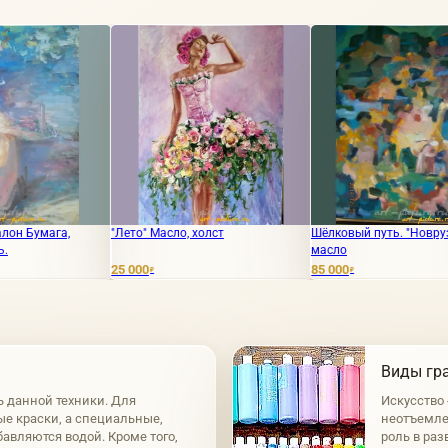
"Лето" Масло, холст
Шёлковый путь. "Новруз." холст
Новруз.
масло
холст
25 000
85 000
55 500
₽
₽
₽
Виды гр
ь данной техники. Для
Искусство
е краски, а специальные,
неотъемле
авляются водой. Кроме того,
роль в раз