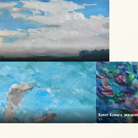
Букет Бумага, акварел
1
₽