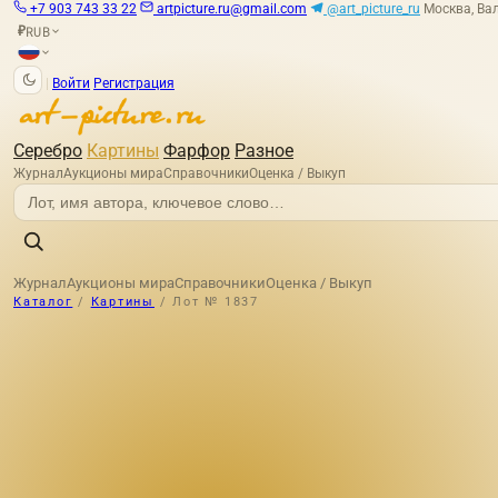
+7 903 743 33 22
artpicture.ru@gmail.com
@art_picture_ru
Москва, Вал
RUB
₽
|
Войти
Регистрация
Серебро
Картины
Фарфор
Разное
Журнал
Аукционы мира
Справочники
Оценка / Выкуп
Журнал
Аукционы мира
Справочники
Оценка / Выкуп
Каталог
/
Картины
/
Лот № 1837