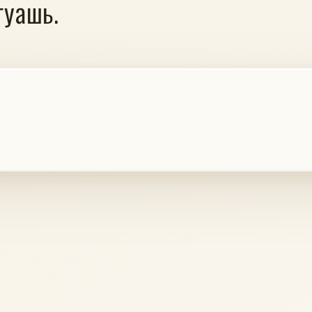
гуашь.