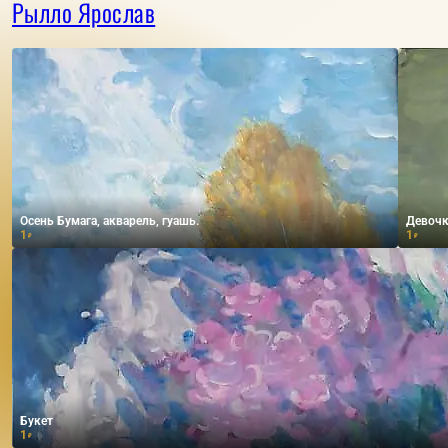
Рылло Ярослав
Осень Бумага, акварель, гуашь.
Девочк
1
1
₽
₽
Букет
1
₽