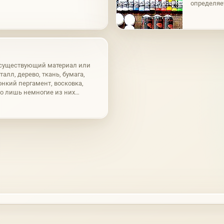
определяет
действенн
собой,…
 существующий материал или
алл, дерево, ткань, бумага,
онкий пергамент, восковка,
ко лишь немногие из них
ля масляной живописи; делятся