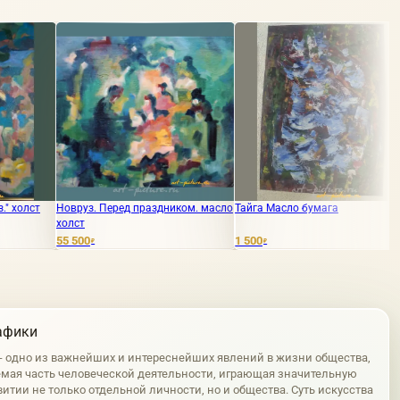
 Перед праздником. масло
Тайга Масло бумага
Шёлковый путь. "
масло
1 500
65 500
₽
₽
афики
 - одно из важнейших и интереснейших явлений в жизни общества,
мая часть человеческой деятельности, играющая значительную
витии не только отдельной личности, но и общества. Суть искусства