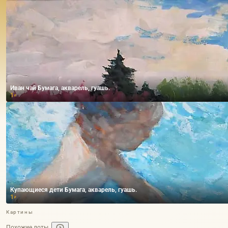
Иван чай Бумага, акварель, гуашь.
1
₽
Купающиеся дети Бумага, акварель, гуашь.
1
₽
Картины
Похожие лоты