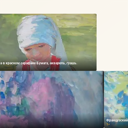
а в красном сарафане Бумага, акварель, гуашь.
Французский 
1
₽