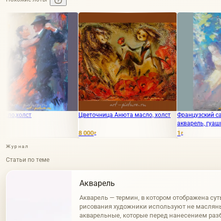
Цветочница Анюта масло, холст
Французский салон Бумага,
акварель, гуашь.
8 000
1
₽
₽
Журнал
Статьи по теме
Акварель
Акварель — термин, в котором отображена сут
рисования художники используют не масляны
акварельные, которые перед нанесением разб