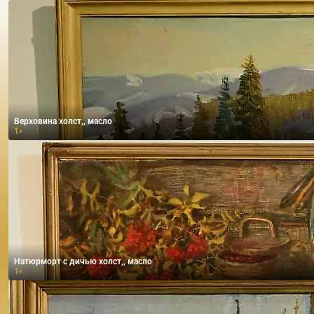
Верховина холст,, масло
1
₽
Натюрморт с дичью холст,, масло
1
₽