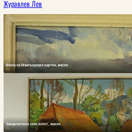
Журавлев Лев
Весна на Мангышлаке картон, масло
1
₽
Закарпатское село холст,, масло
1
₽