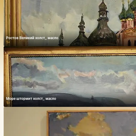
Ростов Великий холст,, масло
1
₽
Море штормит холст,, масло
1
₽