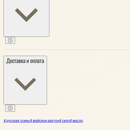
Доставка и оплата
# русская осень
# майское картон
# село
# масло