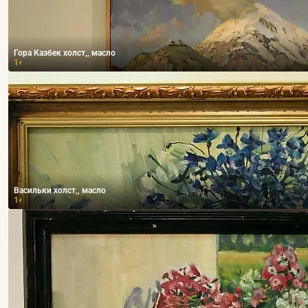
Гора Казбек холст,, масло
1
₽
Васильки холст,, масло
1
₽