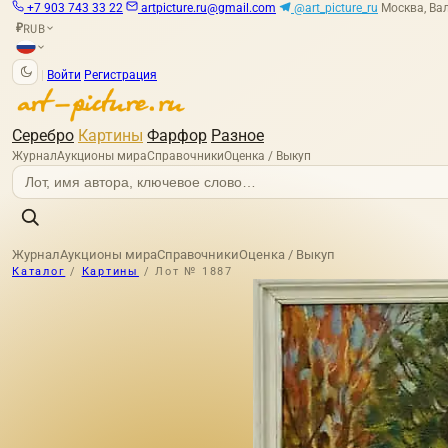
+7 903 743 33 22
artpicture.ru@gmail.com
@art_picture_ru
Москва, Вал
RUB
₽
|
Войти
Регистрация
Серебро
Картины
Фарфор
Разное
Журнал
Аукционы мира
Справочники
Оценка / Выкуп
Журнал
Аукционы мира
Справочники
Оценка / Выкуп
Каталог
/
Картины
/
Лот № 1887