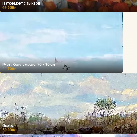
Натюрморт с тыквой
69 000
₽
Русь. Холст, масло. 70 х 30 см
41 500
₽
Осень
50 000
₽