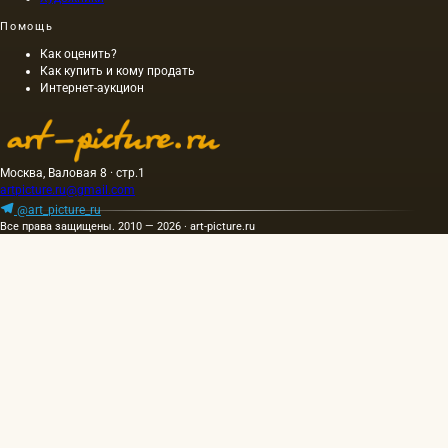
обладает
картины
Помощь
золотисто-
составлял
желтым
40 м. На
Как оценить?
цветом;
холсте
Как купить и кому продать
при
написан
Интернет-аукцион
горячем
и…
же…
Москва, Валовая 8 · стр.1
artpicture.ru@gmail.com
@art_picture_ru
Все права защищены. 2010 — 2026 · art-picture.ru