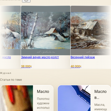
имний вечер масло,холст
Весенний пейзаж
Зима мас
8 000
40 000
50 000
₽
₽
₽
Журнал
Статьи по теме
Масло
Масло
в
Полотна
живопис
художников
Масла,
использующих
имеющие