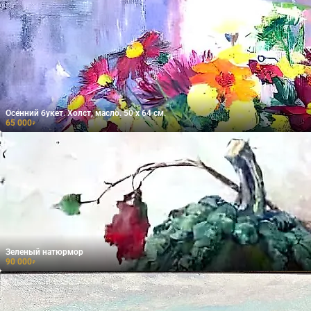
Осенний букет. Холст, масло. 50 х 64 см.
65 000
₽
Зеленый натюрмор
90 000
₽