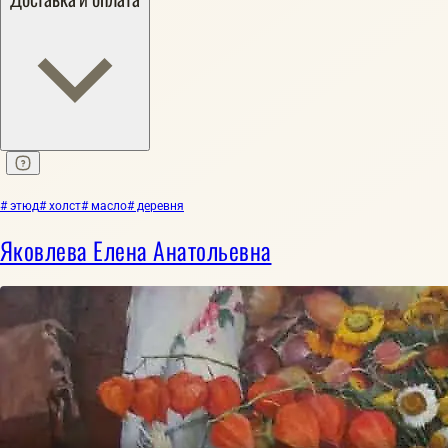
# этюд
# холст
# масло
# деревня
Яковлева Елена Анатольевна