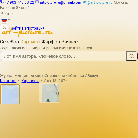
+7 903 743 33 22
artpicture.ru@gmail.com
@art_picture_ru
Москва,
Валовая 8 · стр.1
RUB
₽
|
Войти
Регистрация
Серебро
Картины
Фарфор
Разное
Журнал
Аукционы мира
Справочники
Оценка / Выкуп
Журнал
Аукционы мира
Справочники
Оценка / Выкуп
Каталог
/
Картины
/
Лот № 2074