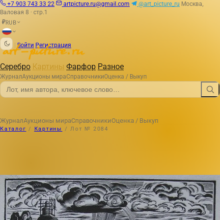
+7 903 743 33 22
artpicture.ru@gmail.com
@art_picture_ru
Москва,
Валовая 8 · стр.1
RUB
₽
|
Войти
Регистрация
Серебро
Картины
Фарфор
Разное
Журнал
Аукционы мира
Справочники
Оценка / Выкуп
Журнал
Аукционы мира
Справочники
Оценка / Выкуп
Каталог
/
Картины
/
Лот № 2084