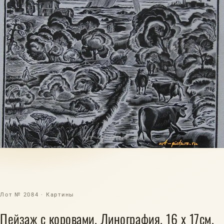
Лот № 2084 · Картины
Пейзаж с коровами. Линография. 16 х 17см.