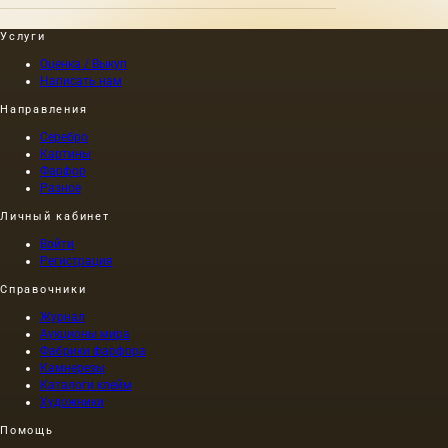
шире:
времени.
пейзаж
Впервые
Услуги
может
изображе
Оценка / Выкуп
быть
природы
Написать нам
архитектурным,
мы
городским.
встречаем
Направления
А
на
Серебро
документально
рельефах
Картины
точное
древних
Фарфор
изображение
цивилизац
Разное
в
которые
городском
возникли
Личный кабинет
пейзаже
на
Войти
называется…
берегах
Регистрация
могучих
рек.
Справочники
Журнал
Аукционы мира
Фабрики фарфора
Камнерезы
Каталоги клейм
Художники
Помощь