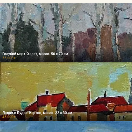
Голубой март. Холст, масло. 50 х 70 см
55 000
₽
Лодки в Будве. Картон, масло. 22 х 30 см
45 000
₽