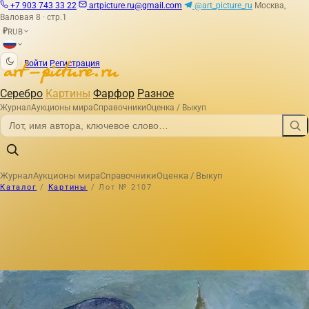
+7 903 743 33 22
artpicture.ru@gmail.com
@art_picture_ru
Москва,
Валовая 8 · стр.1
RUB
₽
|
Войти
Регистрация
Серебро
Картины
Фарфор
Разное
Журнал
Аукционы мира
Справочники
Оценка / Выкуп
Журнал
Аукционы мира
Справочники
Оценка / Выкуп
Каталог
/
Картины
/
Лот № 2107