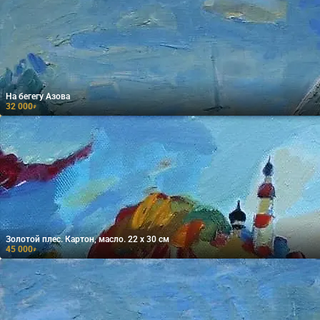
На бегегу Азова
32 000
₽
Золотой плес. Картон, масло. 22 х 30 см
45 000
₽