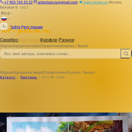
+7 903 743 33 22
artpicture.ru@gmail.com
@art_picture_ru
Москва,
Валовая 8 · стр.1
RUB
₽
|
Войти
Регистрация
Серебро
Картины
Фарфор
Разное
Журнал
Аукционы мира
Справочники
Оценка / Выкуп
Журнал
Аукционы мира
Справочники
Оценка / Выкуп
Каталог
/
Картины
/
Лот № 2246