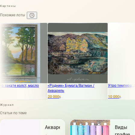
Картины
Похожие лоты
ате холст, масло
«Родник» Бумага/Ватман /
Утро темпера, ДВП
Акварель
20 000
10 000
₽
₽
Журнал
Статьи по теме
Акварель
Виды
графики