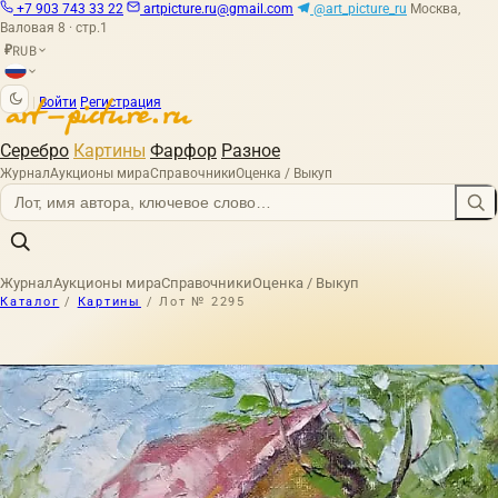
+7 903 743 33 22
artpicture.ru@gmail.com
@art_picture_ru
Москва,
Валовая 8 · стр.1
RUB
₽
|
Войти
Регистрация
Серебро
Картины
Фарфор
Разное
Журнал
Аукционы мира
Справочники
Оценка / Выкуп
Журнал
Аукционы мира
Справочники
Оценка / Выкуп
Каталог
/
Картины
/
Лот № 2295