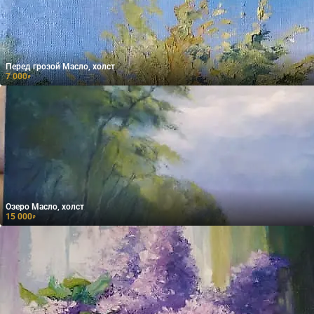
Перед грозой Масло, холст
7 000
₽
Озеро Масло, холст
15 000
₽