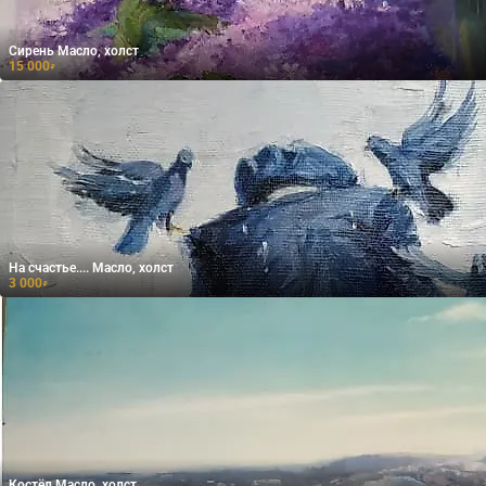
Сирень Масло, холст
15 000
₽
На счастье.... Масло, холст
3 000
₽
Костёл Масло, холст