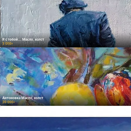
Я с тобой.... Масло, холст
3 000
₽
Антоновка Масло, холст
20 000
₽