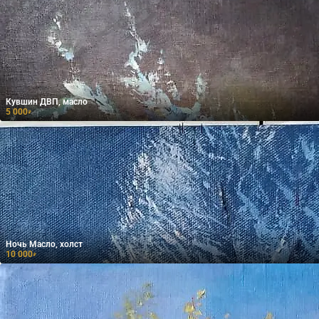
Кувшин ДВП, масло
5 000
₽
Ночь Масло, холст
10 000
₽