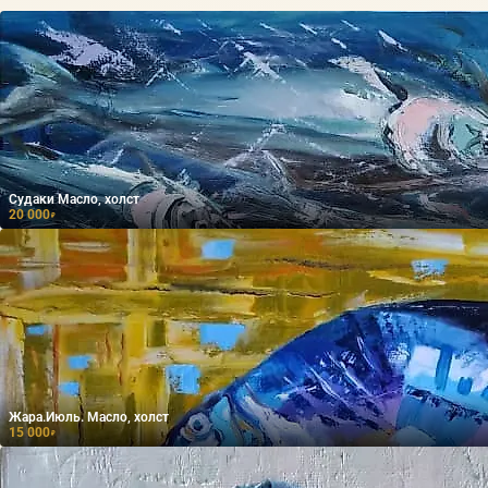
Судаки Масло, холст
20 000
₽
Жара.Июль. Масло, холст
15 000
₽