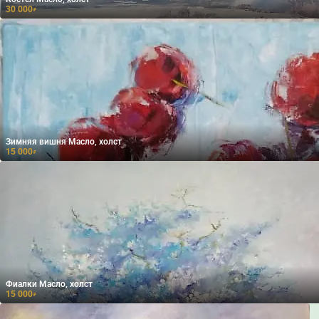
30 000
₽
Зимняя вишня Масло, холст
15 000
₽
Фиалки Масло, холст
15 000
₽