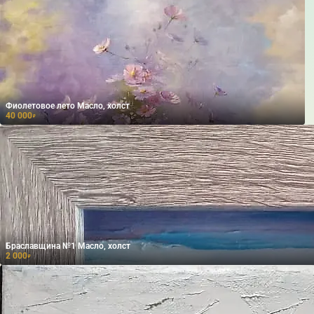
Фиолетовое лето Масло, холст
40 000
₽
Браславщина №1 Масло, холст
2 000
₽