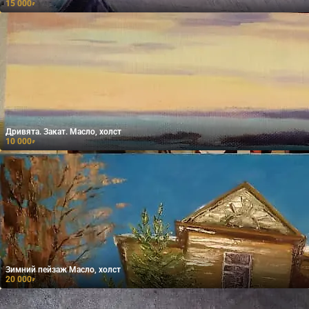
15 000
₽
Дривята. Закат. Масло, холст
10 000
₽
Зимний пейзаж Масло, холст
20 000
₽