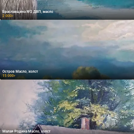
Браславщина №2 ДВП, масло
2 000
₽
Остров Масло, холст
15 000
₽
Малая Родина Масло, холст