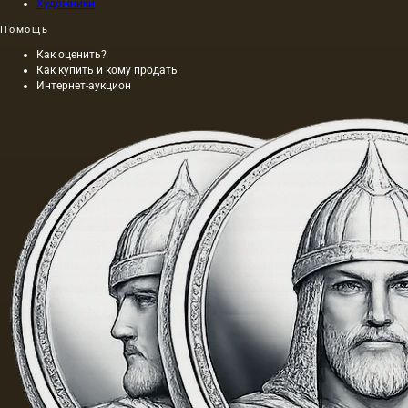
Художники
в то
время,
Помощь
причем
длина
Как оценить?
этой
Как купить и кому продать
Интернет-аукцион
картины
составляла
40 м. На
холсте
написан
и…