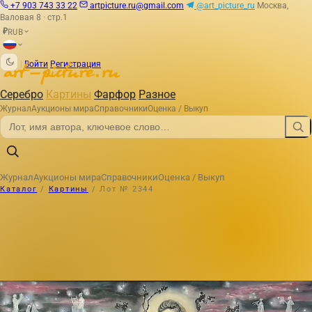
+7 903 743 33 22
artpicture.ru@gmail.com
@art_picture_ru
Москва,
Валовая 8 · стр.1
RUB
₽
|
Войти
Регистрация
Серебро
Картины
Фарфор
Разное
Журнал
Аукционы мира
Справочники
Оценка / Выкуп
Журнал
Аукционы мира
Справочники
Оценка / Выкуп
Каталог
/
Картины
/
Лот № 2344