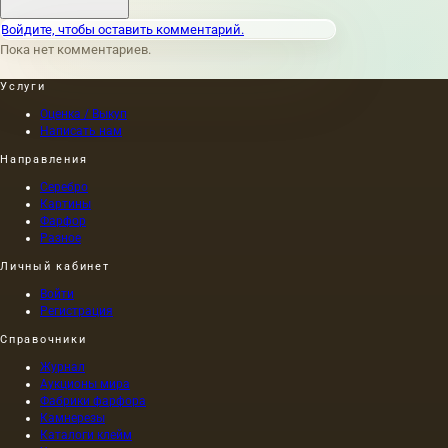
Плиний
свидетельствует,
Войдите, чтобы оставить комментарий.
что
Пока нет комментариев.
портрет
Нерона,
Услуги
написанный
одним
Оценка / Выкуп
из
Написать нам
художников
Направления
того
времени
Серебро
(I в. н.
Картины
э.) по
Фарфор
приказу
Разное
самого
Личный кабинет
Нерона,
был
Войти
выполнен
Регистрация
на
Справочники
холсте,
а не на
Журнал
дереве,
Аукционы мира
как это
Фабрики фарфора
было
Камнерезы
принято
Каталоги клейм