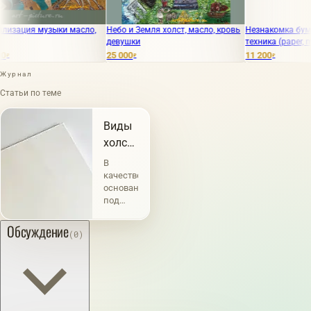
я музыки масло,
Небо и Земля холст, масло, кровь
Незнакомка бумага, см
девушки
техника (paper, mixed te
25 000
11 200
₽
₽
Журнал
Статьи по теме
Виды
холстов
и их
В
характеристика
качестве
основания
под
живопись
употребление
Обсуждение
(0)
холста
известно
с
глубокой
древности.
Например,