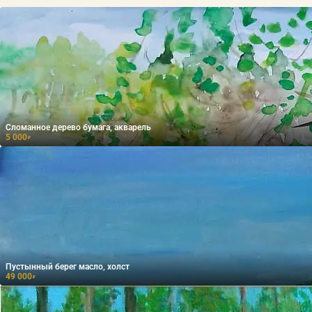
Сломанное дерево бумага, акварель
5 000
₽
Пустынный берег масло, холст
49 000
₽