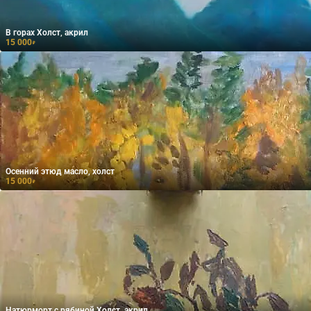
В горах Холст, акрил
15 000
₽
Осенний этюд масло, холст
15 000
₽
Натюрморт с рябиной Холст, акрил