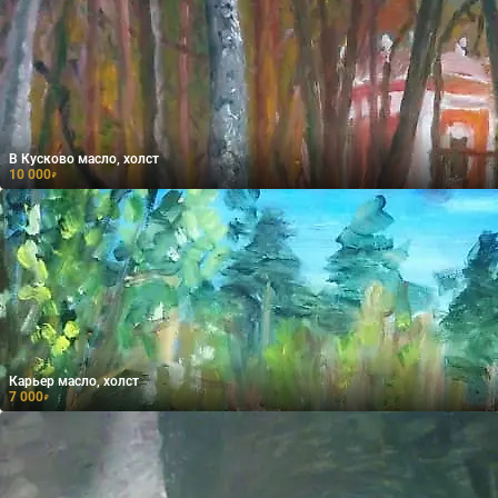
В Кусково масло, холст
10 000
₽
Карьер масло, холст
7 000
₽