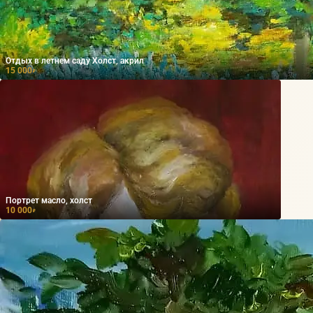
Отдых в летнем саду Холст, акрил
15 000
₽
Портрет масло, холст
10 000
₽