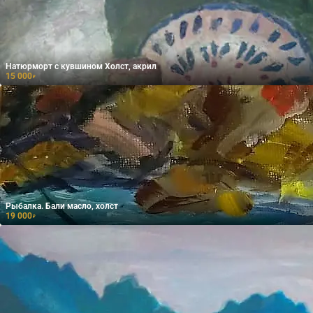
Натюрморт с кувшином Холст, акрил
15 000
₽
Рыбалка. Бали масло, холст
19 000
₽