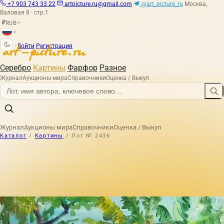
+7 903 743 33 22
artpicture.ru@gmail.com
@art_picture_ru
Москва,
Валовая 8 · стр.1
RUB
₽
|
Войти
Регистрация
Серебро
Картины
Фарфор
Разное
Журнал
Аукционы мира
Справочники
Оценка / Выкуп
Журнал
Аукционы мира
Справочники
Оценка / Выкуп
Каталог
/
Картины
/
Лот № 2436