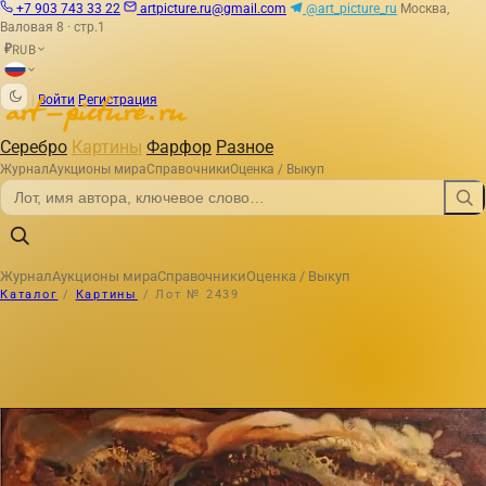
+7 903 743 33 22
artpicture.ru@gmail.com
@art_picture_ru
Москва,
Валовая 8 · стр.1
RUB
₽
|
Войти
Регистрация
Серебро
Картины
Фарфор
Разное
Журнал
Аукционы мира
Справочники
Оценка / Выкуп
Журнал
Аукционы мира
Справочники
Оценка / Выкуп
Каталог
/
Картины
/
Лот № 2439