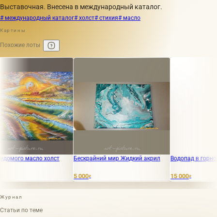
Выставочная. Внесена в международный каталог.
# международный каталог
# холст
# стихия
# масло
Картины
Похожие лоты
 масло холст
Бескрайний мир Жидкий акрил
Водопад в горном лесу 
5 000
15 000
₽
₽
Журнал
Статьи по теме