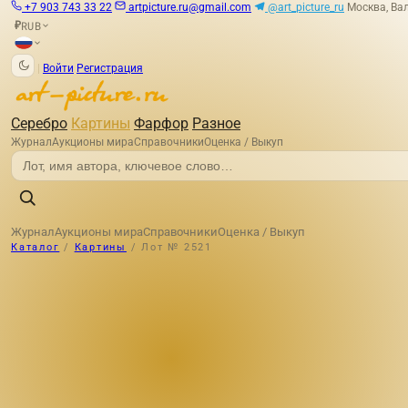
+7 903 743 33 22
artpicture.ru@gmail.com
@art_picture_ru
Москва, Вал
RUB
₽
|
Войти
Регистрация
Серебро
Картины
Фарфор
Разное
Журнал
Аукционы мира
Справочники
Оценка / Выкуп
Журнал
Аукционы мира
Справочники
Оценка / Выкуп
Каталог
/
Картины
/
Лот № 2521