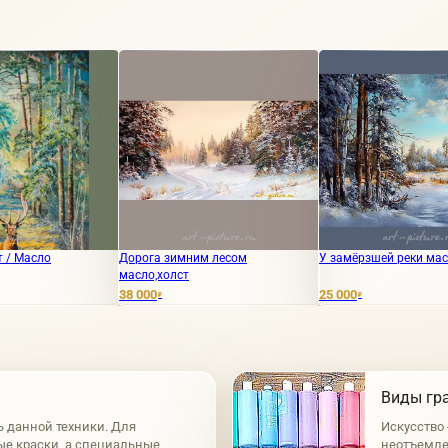
Дорога зимним лесом
У замёрзшей реки масло,холст
Л
масло,холст
38 000
25 000
5
₽
₽
Виды гр
ь данной техники. Для
Искусство
е краски, а специальные,
неотъемле