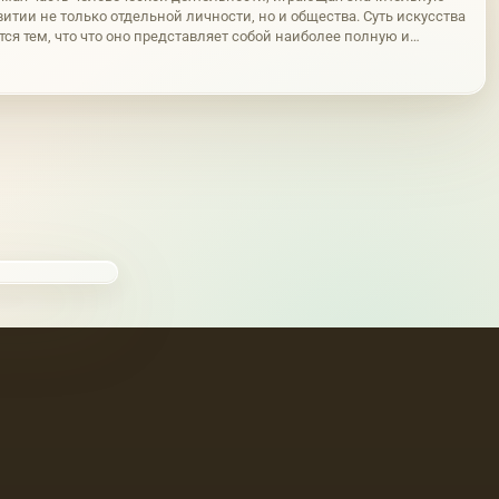
витии не только отдельной личности, но и общества. Суть искусства
ся тем, что что оно представляет собой наиболее полную и
ую форму эстетического осознания окружающего мира. Само