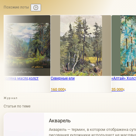
Похожие лоты
ло,холст
Северные ели
«Алтай» Холст / Масло
160 000
35 000
₽
₽
Журнал
Статьи по теме
Акварель
Акварель — термин, в котором отображена сут
рисования художники используют не масляны