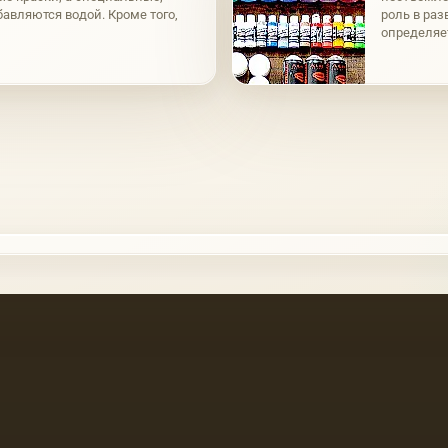
авляются водой. Кроме того,
роль в раз
определяет
действенн
собой,…