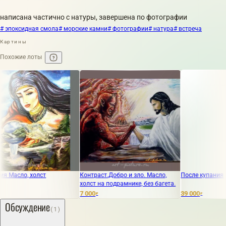
написана частично с натуры, завершена по фотографии
# эпоксидная смола
# морские камни
# фотографии
# натура
# встреча
Картины
Похожие лоты
асло, холст
Контраст.Добро и зло. Масло,
После купания
холст на подрамнике, без багета.
7 000
39 000
₽
₽
Обсуждение
(1)