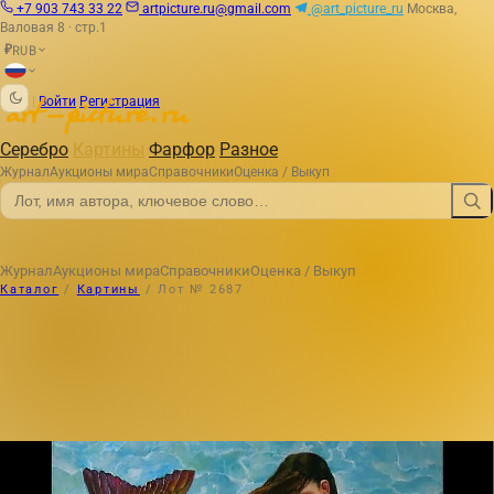
+7 903 743 33 22
artpicture.ru@gmail.com
@art_picture_ru
Москва,
Валовая 8 · стр.1
RUB
₽
|
Войти
Регистрация
Серебро
Картины
Фарфор
Разное
Журнал
Аукционы мира
Справочники
Оценка / Выкуп
Журнал
Аукционы мира
Справочники
Оценка / Выкуп
Каталог
/
Картины
/
Лот № 2687