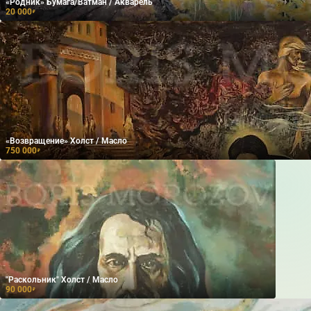
«Родник» Бумага/Ватман / Акварель
20 000
₽
«Возвращение» Холст / Масло
750 000
₽
"Раскольник" Холст / Масло
90 000
₽