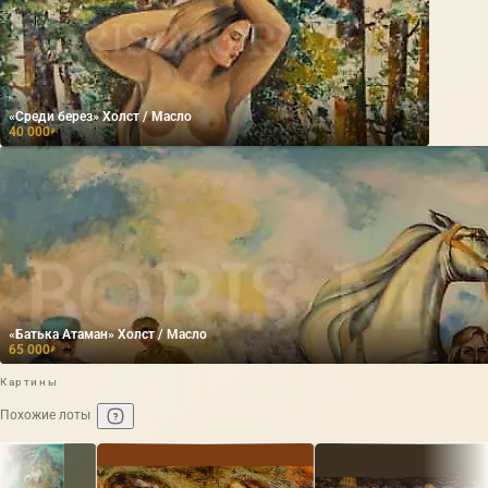
«Среди берез» Холст / Масло
40 000
₽
«Батька Атаман» Холст / Масло
65 000
₽
Картины
Похожие лоты