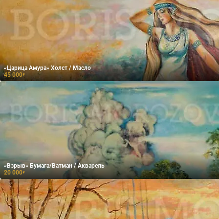
«Царица Амура» Холст / Масло
45 000
₽
«Взрыв» Бумага/Ватман / Акварель
20 000
₽