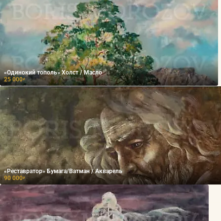
«Одинокий тополь» Холст / Масло
25 000
₽
«Реставратор» Бумага/Ватман / Акварель
90 000
₽