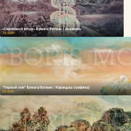
«Сиреневый вечер» Бумага/Ватман / Акварель
70 000
₽
"Первый снег" Бумага/Ватман / Карандаш (графика)
35 000
₽