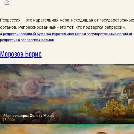
Репрессия — это карательная мера, исходящая от государственных
органов. Репрессированный - это тот, кто подвергся репрессии.
# репрессированный бумага
# карательная мера
# государственные органы
#
репрессия
# репрессии
# ватман
Морозов Борис
«Черное озеро» Холст / Масло
75 000
₽