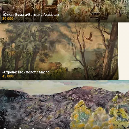
«Скид» Бумага/Ватман / Акварель
30 000
₽
«Отрочество» Холст / Масло
45 000
₽