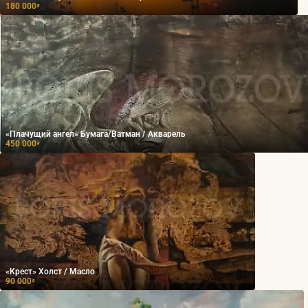
180 000
₽
«Плачущий ангел» Бумага/Ватман / Акварель
450 000
₽
«Крест» Холст / Масло
90 000
₽