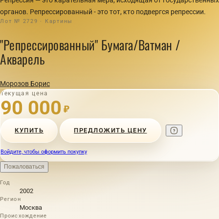
органов. Репрессированный - это тот, кто подвергся репрессии.
Лот № 2729 · Картины
"Репрессированный" Бумага/Ватман /
Акварель
Морозов Борис
Текущая цена
90 000
₽
КУПИТЬ
ПРЕДЛОЖИТЬ ЦЕНУ
Войдите, чтобы оформить покупку
Пожаловаться
Год
2002
Регион
Москва
Происхождение