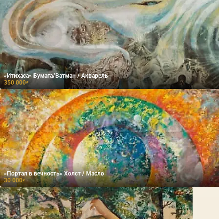
«Итихаса» Бумага/Ватман / Акварель
350 000
₽
«Портал в вечность» Холст / Масло
30 000
₽