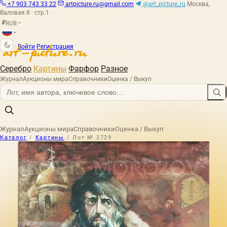
+7 903 743 33 22
artpicture.ru@gmail.com
@art_picture_ru
Москва,
Валовая 8 · стр.1
RUB
₽
|
Войти
Регистрация
Серебро
Картины
Фарфор
Разное
Журнал
Аукционы мира
Справочники
Оценка / Выкуп
Журнал
Аукционы мира
Справочники
Оценка / Выкуп
Каталог
/
Картины
/
Лот № 2729