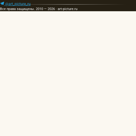
@art_picture_ru
Все права защищены. 2010 — 2026 · art-picture.ru