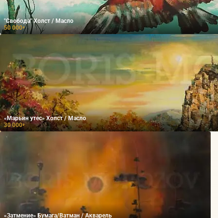
"Свобода" Холст / Масло
50 000
₽
«Марьин утес» Холст / Масло
30 000
₽
«Затмение» Бумага/Ватман / Акварель