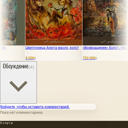
ница Анюта масло, холст
«Возвращение» Холст / Масло
«Плачущий анг
/ Акварель
750 000
450 000
₽
₽
Обсуждение
(0)
Войдите, чтобы оставить комментарий.
Пока нет комментариев.
Услуги