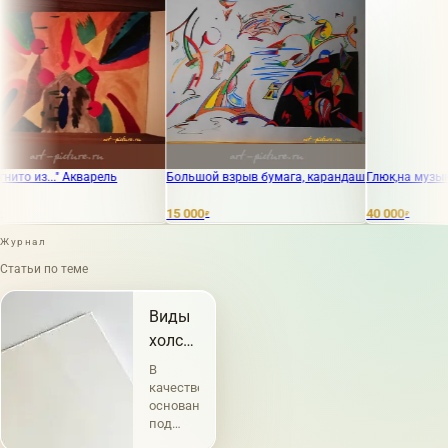
 из..." Акварель
Большой взрыв бумага, карандаш
Глюк,на музыку гл
15 000
40 000
₽
₽
Журнал
Статьи по теме
Виды
холстов
и их
В
характеристика
качестве
основания
под
живопись