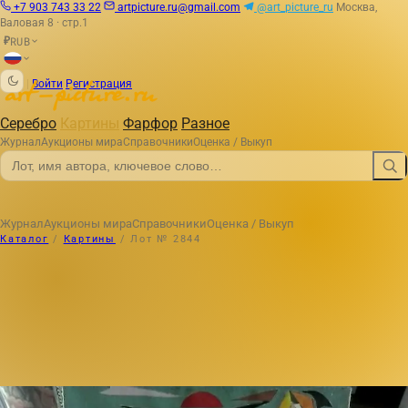
+7 903 743 33 22
artpicture.ru@gmail.com
@art_picture_ru
Москва,
Валовая 8 · стр.1
RUB
₽
|
Войти
Регистрация
Серебро
Картины
Фарфор
Разное
Журнал
Аукционы мира
Справочники
Оценка / Выкуп
Журнал
Аукционы мира
Справочники
Оценка / Выкуп
Каталог
/
Картины
/
Лот № 2844