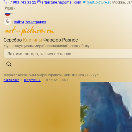
+7 903 743 33 22
artpicture.ru@gmail.com
@art_picture_ru
Москва, Вал
RUB
₽
|
Войти
Регистрация
Серебро
Картины
Фарфор
Разное
Журнал
Аукционы мира
Справочники
Оценка / Выкуп
Журнал
Аукционы мира
Справочники
Оценка / Выкуп
Каталог
/
Картины
/
Лот № 2881