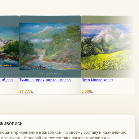
н в горах. картон масло
Лето Масло холст
Средний Ура
77
5 000
38 000
₽
₽
₽
 живописи
еющие применение в живописи, по своему составу и назначению
а две группы. К первой относятся так называемые жирные