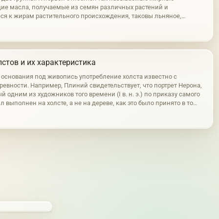
е масла, получаемые из семян различных растений и
ся к жирам растительного происхождения, таковы льняное,
реховое и другие подобные им масла. Во вторую группу входят
личного происхождения,…
стов и их характеристика
е основания под живопись употребление холста известно с
ревности. Например, Плиний свидетельствует, что портрет Нерона,
 одним из художников того времени (I в. н. э.) по приказу самого
л выполнен на холсте, а не на дереве, как это было принято в то
чем длина этой картины составляла 40 м. На холсте написан и…