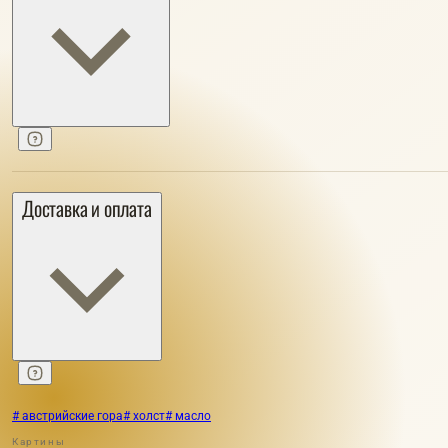
Доставка и оплата
# австрийские гора
# холст
# масло
Картины