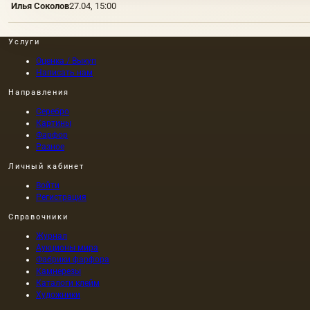
Илья Соколов
27.04, 15:00
Услуги
Оценка / Выкуп
Написать нам
Направления
Серебро
Картины
Фарфор
Разное
Личный кабинет
Войти
Регистрация
Справочники
Журнал
Аукционы мира
Фабрики фарфора
Камнерезы
Каталоги клейм
Художники