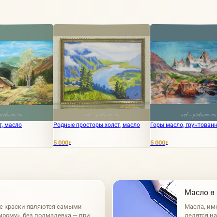
Родные просторы холст, масло
Горы масло, грунтованный двп
Тума
5 000
5 000
87 7
₽
₽
Масло в
е краски являются самыми
Масла, им
ырому», без подмалевка — при
делятся н