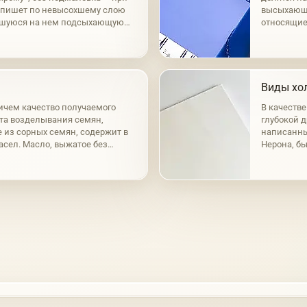
к пишет по невысохшему слою
высыхающи
вшуюся на нем подсыхающую
относящие
нный способ а-ля прима.
маковое, о
масла раз
Виды хол
ичем качество получаемого
В качеств
ста возделывания семян,
глубокой д
е из сорных семян, содержит в
написанный
масел. Масло, выжатое без
Нерона, бы
сто-желтым цветом; при горячем
время, при