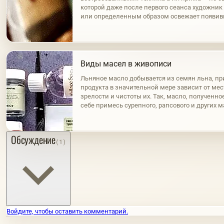
которой даже после первого сеанса художни
или определенным образом освежает появи
пленку. Это первый и наиболее распростране
Виды масел в живописи
Льняное масло добывается из семян льна, пр
продукта в значительной мере зависит от ме
зрелости и чистоты их. Так, масло, полученно
себе примесь сурепного, рапсового и других 
нагревания семян, светло и обладает золоти
же…
Обсуждение
(1)
Войдите, чтобы оставить комментарий.