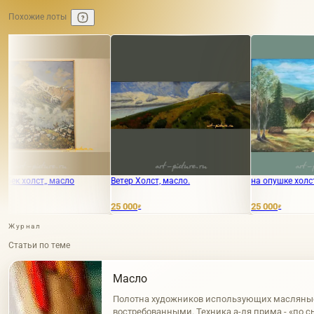
Похожие лоты
сло
Ветер Холст, масло.
на опушке холст, масло
25 000
25 000
₽
₽
Журнал
Статьи по теме
Масло
Полотна художников использующих масляны
востребованными. Техника а-ля прима - «по с