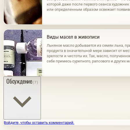
которой даже после первого сеанса художни
или определенным образом освежает появи
пленку. Это первый и наиболее распростране
Виды масел в живописи
Льняное масло добывается из семян льна, пр
продукта в значительной мере зависит от ме
зрелости и чистоты их. Так, масло, полученно
себе примесь сурепного, рапсового и других 
нагревания семян, светло и обладает золоти
же…
Обсуждение
(7)
Войдите, чтобы оставить комментарий.