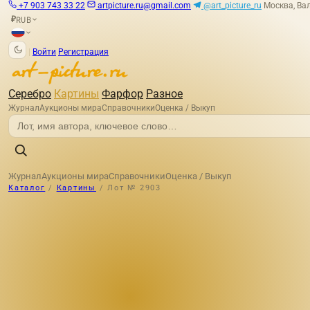
+7 903 743 33 22
artpicture.ru@gmail.com
@art_picture_ru
Москва, Вал
RUB
₽
|
Войти
Регистрация
Серебро
Картины
Фарфор
Разное
Журнал
Аукционы мира
Справочники
Оценка / Выкуп
Журнал
Аукционы мира
Справочники
Оценка / Выкуп
Каталог
/
Картины
/
Лот № 2903