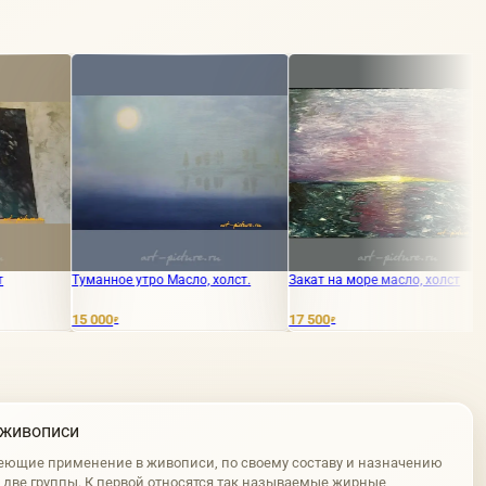
анное утро Масло, холст.
Закат на море масло, холст
Графика цв
ручки
000
17 500
1 000
₽
₽
₽
 живописи
еющие применение в живописи, по своему составу и назначению
а две группы. К первой относятся так называемые жирные