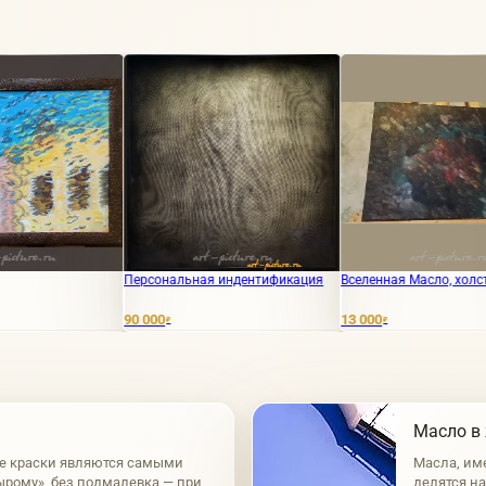
Персональная индентификация
Вселенная Масло, холст
Тум
90 000
13 000
15 
₽
₽
Масло в
е краски являются самыми
Масла, им
ырому», без подмалевка — при
делятся н