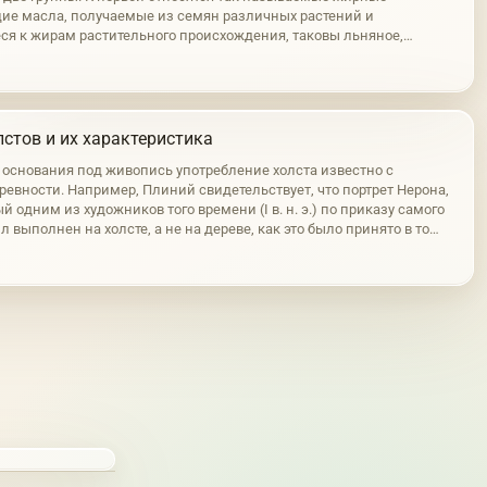
е масла, получаемые из семян различных растений и
ся к жирам растительного происхождения, таковы льняное,
реховое и другие подобные им масла. Во вторую группу входят
личного происхождения,…
стов и их характеристика
е основания под живопись употребление холста известно с
ревности. Например, Плиний свидетельствует, что портрет Нерона,
 одним из художников того времени (I в. н. э.) по приказу самого
л выполнен на холсте, а не на дереве, как это было принято в то
чем длина этой картины составляла 40 м. На холсте написан и…