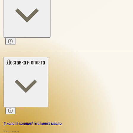
Доставка и оплата
# холст
# солнце
# пустыня
# масло
Картины