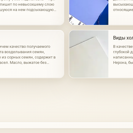
к пишет по невысохшему слою
высыхающи
вшуюся на нем подсыхающую
относящие
нный способ а-ля прима.
маковое, о
масла раз
Виды хол
ичем качество получаемого
В качеств
ста возделывания семян,
глубокой д
е из сорных семян, содержит в
написанный
масел. Масло, выжатое без
Нерона, бы
сто-желтым цветом; при горячем
время, при