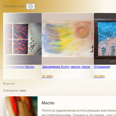
Похожие лоты
 Масло,
Зарождение Холст, масло, песок.
Отражение
81 000
30 000
₽
₽
Журнал
Статьи по теме
Масло
Полотна художников использующих масляны
востребованными. Техника а-ля прима - «по с