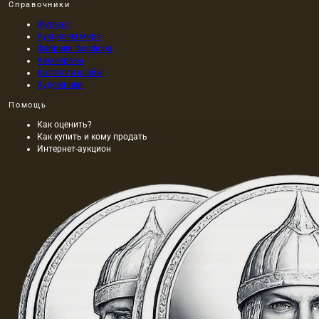
Справочники
Журнал
Аукционы мира
Фабрики фарфора
Камнерезы
Каталоги клейм
Художники
Помощь
Как оценить?
Как купить и кому продать
Интернет-аукцион