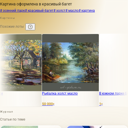
Картина оформлена в красивый багет
# осенний парк
# красивый багет
# холст
# масло
# картина
Картины
Похожие лоты
Рыбалка холст масло
В южном парке Бумага, 
50 000
1
₽
₽
Журнал
Статьи по теме