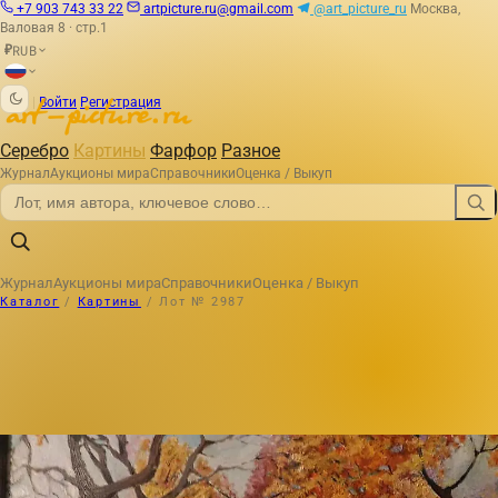
+7 903 743 33 22
artpicture.ru@gmail.com
@art_picture_ru
Москва,
Валовая 8 · стр.1
RUB
₽
|
Войти
Регистрация
Серебро
Картины
Фарфор
Разное
Журнал
Аукционы мира
Справочники
Оценка / Выкуп
Журнал
Аукционы мира
Справочники
Оценка / Выкуп
Каталог
/
Картины
/
Лот № 2987