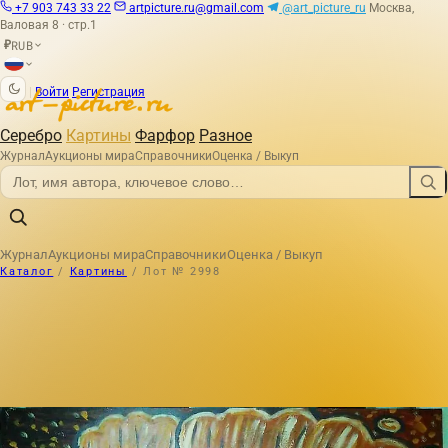
+7 903 743 33 22
artpicture.ru@gmail.com
@art_picture_ru
Москва,
Валовая 8 · стр.1
RUB
₽
|
Войти
Регистрация
Серебро
Картины
Фарфор
Разное
Журнал
Аукционы мира
Справочники
Оценка / Выкуп
Журнал
Аукционы мира
Справочники
Оценка / Выкуп
Каталог
/
Картины
/
Лот № 2998