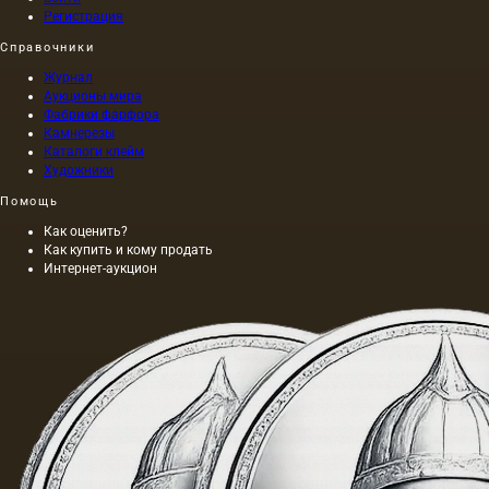
Регистрация
Справочники
Журнал
Аукционы мира
Фабрики фарфора
Камнерезы
Каталоги клейм
Художники
Помощь
Как оценить?
Как купить и кому продать
Интернет-аукцион