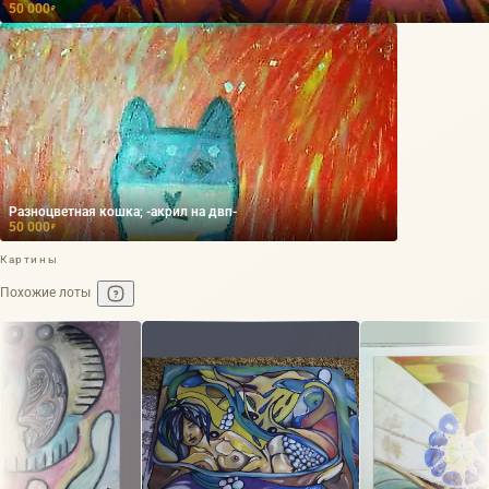
50 000
₽
Разноцветная кошка; -акрил на двп-
50 000
₽
Картины
Похожие лоты