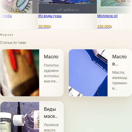
Из воды гуаш
Моллюск oil
50 000
250 000
₽
₽
Журнал
Статьи по теме
Масло
Масло
в
Полотна
живопис
художников
Масла,
использующих
имеющие
масляные
применен
краски
в
являются
живописи,
самыми
по
востребованными.
своему
Техника
Виды
составу
а-ля
и
масел
прима -
назначен
в
«по
Льняное
делятся
сырому»,
живописи
масло
на две