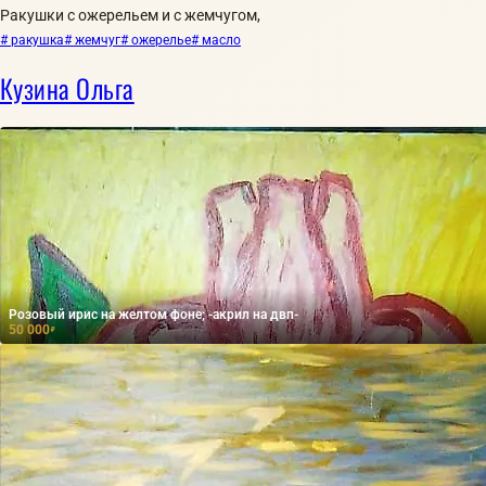
Ракушки с ожерельем и с жемчугом,
# ракушка
# жемчуг
# ожерелье
# масло
Кузина Ольга
Розовый ирис на желтом фоне; -акрил на двп-
50 000
₽