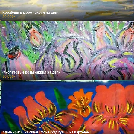
Кораблик в море - акрил на двп-;
50 000
₽
Фиолетовые розы -акрил на двп-
50 000
₽
Алые ирисы на синем фоне -худ.гуашь на картоне-