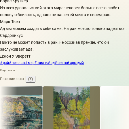
Борис Крутиер
Из всех удовольствий этого мира человек больше всего любит
половую близость, однако не нашел ей места в своем раю.
Марк Твен
Ад мы можем создать себе сами. На рай можно только надеяться.
Сардоникус
Никто не может попасть в рай, не осознав прежде, что он
заслуживает ада.
Джон У Эверетт
# рай
# человек
# мир
# жизнь
# ад
# святой аркадий
Картины
Похожие лоты