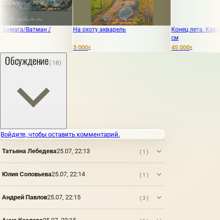
а/Ватман /
На охоту акварель
Конец лета. Картон, мас
см
3 000
45 000
₽
₽
Обсуждение
(10)
Войдите, чтобы оставить комментарий.
Татьяна Лебедева
25.07, 22:13
(1)
Юлия Соловьева
25.07, 22:14
(1)
Андрей Павлов
25.07, 22:15
(3)