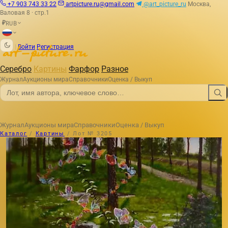
+7 903 743 33 22
artpicture.ru@gmail.com
@art_picture_ru
Москва,
Валовая 8 · стр.1
RUB
₽
|
Войти
Регистрация
Серебро
Картины
Фарфор
Разное
Журнал
Аукционы мира
Справочники
Оценка / Выкуп
Журнал
Аукционы мира
Справочники
Оценка / Выкуп
Каталог
/
Картины
/
Лот № 3205