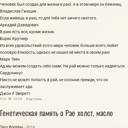
Человек был создан для жизни в раю. А в этом мире он беженец.
Владислав Гжещик
Если живешь в раю, то для тебя нет ничего святого.
Аркадий Давидович
В раю есть все, кроме жизни.
Борис Крутиер
Из всех удовольствий этого мира человек больше всего любит
половую близость, однако не нашел ей места в своем раю.
Марк Твен
Ад мы можем создать себе сами. На рай можно только надеяться.
Сардоникус
Никто не может попасть в рай, не осознав прежде, что он
заслуживает ада.
Джон У Эверетт
Лот № 3205 · Картины
Генетическая память о Рае холст, масло
Taro Borislav
· 2016