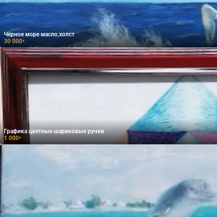
Чёрное море масло,холст
30 000
₽
Графика цветные шариковые ручки
1 000
₽