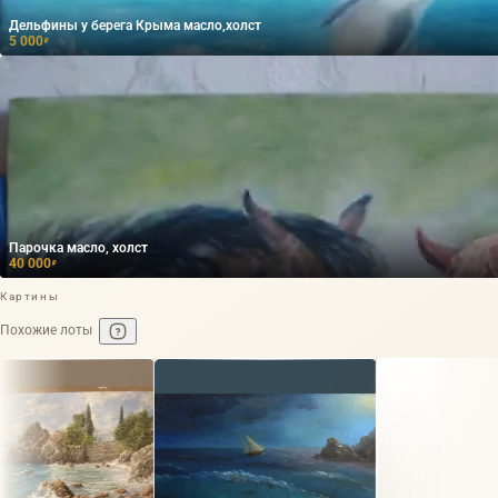
Дельфины у берега Крыма масло,холст
5 000
₽
Парочка масло, холст
40 000
₽
Картины
Похожие лоты