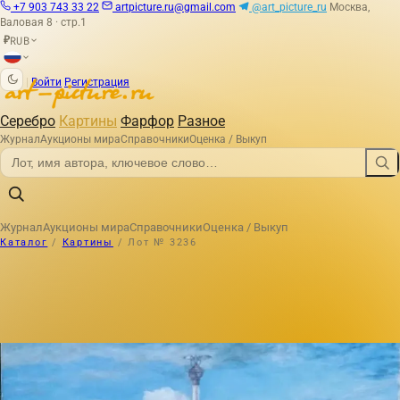
+7 903 743 33 22
artpicture.ru@gmail.com
@art_picture_ru
Москва,
Валовая 8 · стр.1
RUB
₽
|
Войти
Регистрация
Серебро
Картины
Фарфор
Разное
Журнал
Аукционы мира
Справочники
Оценка / Выкуп
Журнал
Аукционы мира
Справочники
Оценка / Выкуп
Каталог
/
Картины
/
Лот № 3236