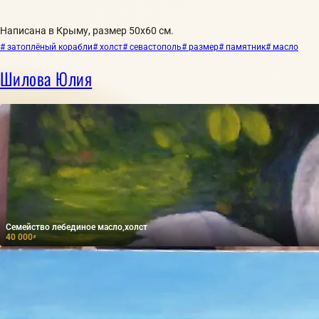
Написана в Крыму, размер 50х60 см.
# затоплёный корабли
# холст
# севастополь
# размер
# памятник
# масло
Шилова Юлия
Семейство лебединое масло,холст
40 000
₽