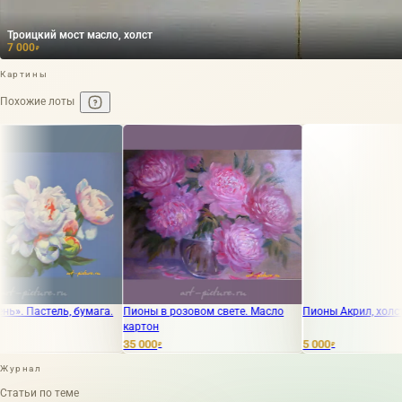
Троицкий мост масло, холст
7 000
₽
Картины
Похожие лоты
ь, бумага.
Пионы в розовом свете. Масло
Пионы Акрил, холст
картон
35 000
5 000
₽
₽
Журнал
Статьи по теме