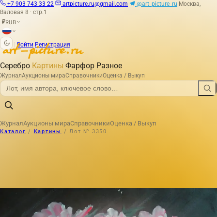
+7 903 743 33 22
artpicture.ru@gmail.com
@art_picture_ru
Москва,
Валовая 8 · стр.1
RUB
₽
|
Войти
Регистрация
Серебро
Картины
Фарфор
Разное
Журнал
Аукционы мира
Справочники
Оценка / Выкуп
Журнал
Аукционы мира
Справочники
Оценка / Выкуп
Каталог
/
Картины
/
Лот № 3350