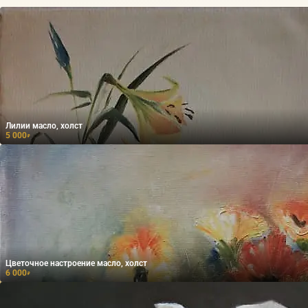
Лилии масло, холст
5 000
₽
Цветочное настроение масло, холст
6 000
₽