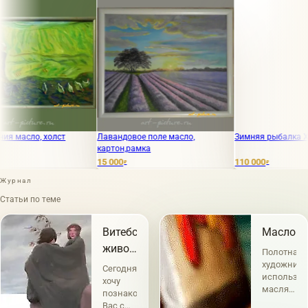
о, холст
Лавандовое поле масло,
Зимняя рыбалка Холст, м
картон,рамка
15 000
110 000
₽
₽
Журнал
Статьи по теме
Витебский
Масло
живописец
Полотна
Кухто
художнико
Сегодня
использу
Сергей
хочу
масляные
познакомить
Васильевич
краски
Вас с