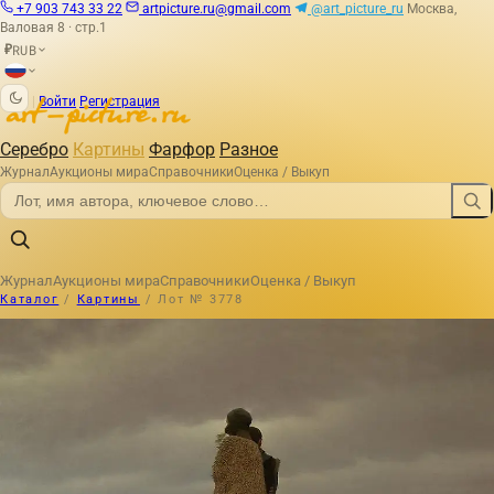
+7 903 743 33 22
artpicture.ru@gmail.com
@art_picture_ru
Москва,
Валовая 8 · стр.1
RUB
₽
|
Войти
Регистрация
Серебро
Картины
Фарфор
Разное
Журнал
Аукционы мира
Справочники
Оценка / Выкуп
Журнал
Аукционы мира
Справочники
Оценка / Выкуп
Каталог
/
Картины
/
Лот № 3778