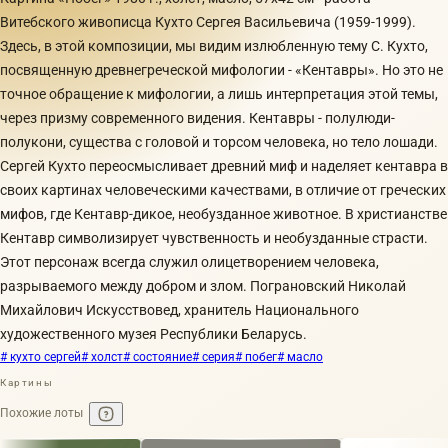
Витебского живописца Кухто Сергея Васильевича (1959-1999).
Здесь, в этой композиции, мы видим излюбленную тему С. Кухто,
посвященную древнегреческой мифологии - «Кентавры». Но это не
точное обращение к мифологии, а лишь интерпретация этой темы,
через призму современного видения. Кентавры - полулюди-
полукони, существа с головой и торсом человека, но тело лошади.
Сергей Кухто переосмысливает древний миф и наделяет кентавра в
своих картинах человеческими качествами, в отличие от греческих
мифов, где Кентавр-дикое, необузданное животное. В христианстве
Кентавр символизирует чувственность и необузданные страсти.
Этот персонаж всегда служил олицетворением человека,
разрываемого между добром и злом. Пограновский Николай
Михайлович Искусствовед, хранитель Национального
художественного музея Республики Беларусь.
# кухто сергей
# холст
# состояние
# серия
# побег
# масло
Картины
Похожие лоты