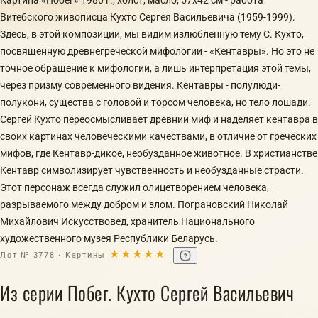
Витебского живописца Кухто Сергея Васильевича (1959-1999).
Здесь, в этой композиции, мы видим излюбленную тему С. Кухто,
посвященную древнегреческой мифологии - «Кентавры». Но это не
точное обращение к мифологии, а лишь интерпретация этой темы,
через призму современного видения. Кентавры - полулюди-
полукони, существа с головой и торсом человека, но тело лошади.
Сергей Кухто переосмысливает древний миф и наделяет кентавра в
своих картинах человеческими качествами, в отличие от греческих
мифов, где Кентавр-дикое, необузданное животное. В христианстве
Кентавр символизирует чувственность и необузданные страсти.
Этот персонаж всегда служил олицетворением человека,
разрываемого между добром и злом. Пограновский Николай
Михайлович Искусствовед, хранитель Национального
художественного музея Республики Беларусь.
★★★★★
Лот № 3778 · Картины
Из серии Побег. Кухто Сергей Васильевич