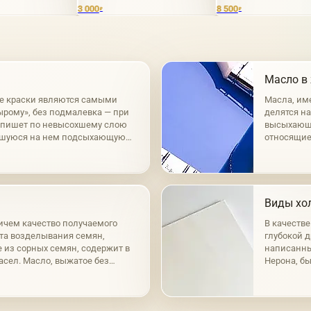
 000
8 500
2 000
₽
₽
₽
Масло в
е краски являются самыми
Масла, им
ырому», без подмалевка — при
делятся н
к пишет по невысохшему слою
высыхающи
вшуюся на нем подсыхающую
относящие
нный способ а-ля прима.
маковое, о
масла раз
Виды хол
ичем качество получаемого
В качеств
ста возделывания семян,
глубокой д
е из сорных семян, содержит в
написанный
масел. Масло, выжатое без
Нерона, бы
сто-желтым цветом; при горячем
время, при