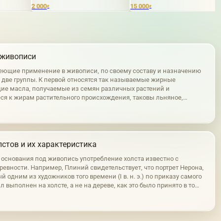
15 000
6 000
₽
₽
 живописи
еющие применение в живописи, по своему составу и назначению
а две группы. К первой относятся так называемые жирные
е масла, получаемые из семян различных растений и
ся к жирам растительного происхождения, таковы льняное,
реховое и другие подобные им масла. Во вторую группу входят
личного происхождения,…
стов и их характеристика
е основания под живопись употребление холста известно с
ревности. Например, Плиний свидетельствует, что портрет Нерона,
 одним из художников того времени (I в. н. э.) по приказу самого
л выполнен на холсте, а не на дереве, как это было принято в то
чем длина этой картины составляла 40 м. На холсте написан и…