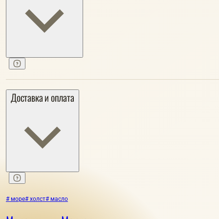
Доставка и оплата
# море
# холст
# масло