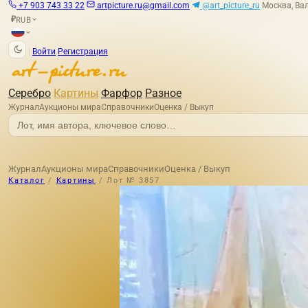
+7 903 743 33 22
artpicture.ru@gmail.com
@art_picture_ru
Москва, Вал
RUB
₽
|
Войти
Регистрация
Серебро
Картины
Фарфор
Разное
Журнал
Аукционы мира
Справочники
Оценка / Выкуп
Журнал
Аукционы мира
Справочники
Оценка / Выкуп
Каталог
/
Картины
/
Лот № 3857