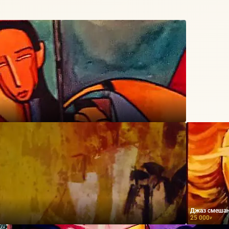
Джаз смеша
25 000
₽