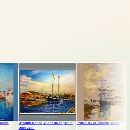
сло, холст на картоне,
"Романтика" Масло, холст
Мечта холст, мас