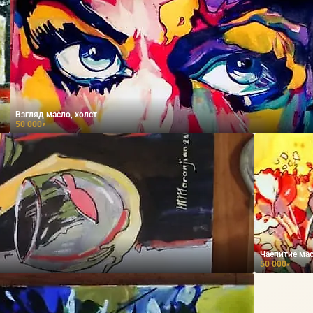
Взгляд масло, холст
50 000
₽
Чаепитие мас
50 000
₽