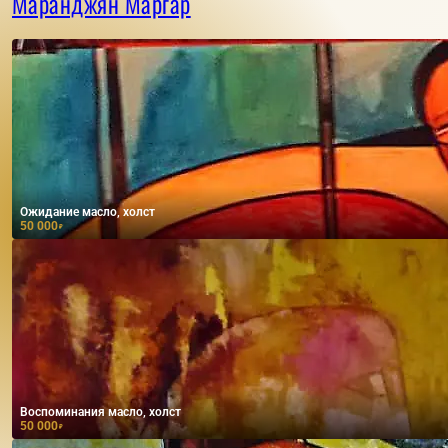
Маранджян Маргар
Ожидание масло, холст
50 000
₽
Воспоминания масло, холст
50 000
₽