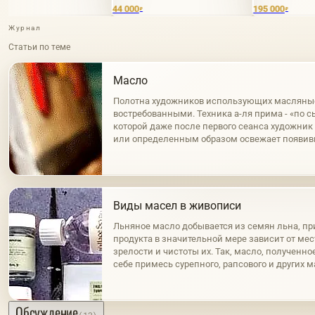
44 000
195 000
3
₽
₽
Журнал
Статьи по теме
Масло
Полотна художников использующих масляны
востребованными. Техника а-ля прима - «по с
которой даже после первого сеанса художни
или определенным образом освежает появи
пленку. Это первый и наиболее распростране
Виды масел в живописи
Льняное масло добывается из семян льна, пр
продукта в значительной мере зависит от ме
зрелости и чистоты их. Так, масло, полученно
себе примесь сурепного, рапсового и других 
нагревания семян, светло и обладает золоти
же…
Обсуждение