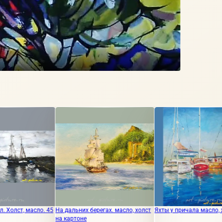
а дальних берегах. масло, холст
Яхты у причала масло, холст
Италия ма
а картоне
мастихин