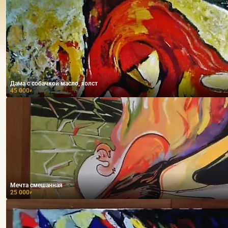
Дама с собачкой масло, холст
45 000
₽
Мечта смешанная
25 000
₽