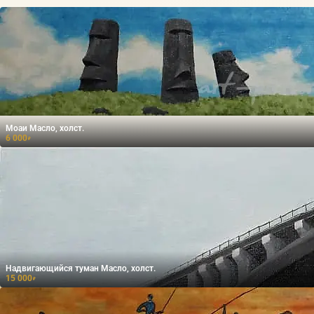
Моаи Масло, холст.
6 000
₽
Надвигающийся туман Масло, холст.
15 000
₽