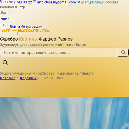
+7 903 743 33 22
artpicture.ru@gmail.com
@art_picture_ru
Москва,
Валовая 8 · стр.1
RUB
₽
|
Войти
Регистрация
Серебро
Картины
Фарфор
Разное
Журнал
Аукционы мира
Справочники
Оценка / Выкуп
Журнал
Аукционы мира
Справочники
Оценка / Выкуп
Каталог
/
Картины
/
Лот № 3869