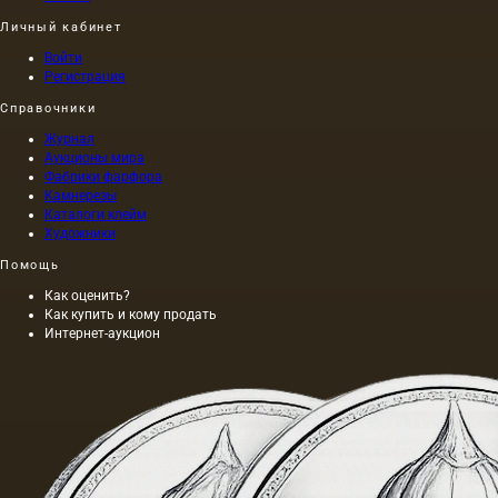
тем, что
и лист.
что оно
Личный кабинет
представл
Войти
собой
Регистрация
наиболее
полную
Справочники
и
Журнал
действен
Аукционы мира
форму
Фабрики фарфора
эстетическ
Камнерезы
осознания
Каталоги клейм
окружающ
Художники
мира.
Само
Помощь
собой,…
Как оценить?
Как купить и кому продать
Интернет-аукцион