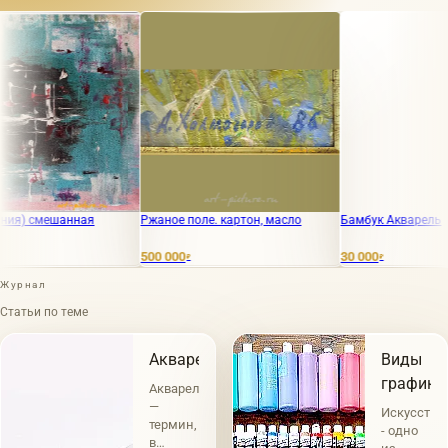
смешанная
Ржаное поле. картон, масло
Бамбук Акварель
500 000
30 000
₽
₽
Журнал
Статьи по теме
Акварель
Виды
графики
Акварель
—
Искусство
термин,
- одно
в