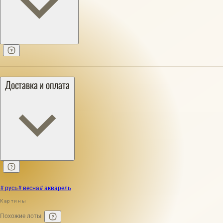
Доставка и оплата
# русь
# весна
# акварель
Картины
Похожие лоты