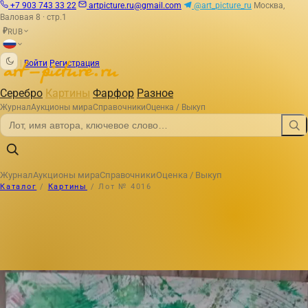
+7 903 743 33 22
artpicture.ru@gmail.com
@art_picture_ru
Москва,
Валовая 8 · стр.1
RUB
₽
|
Войти
Регистрация
Серебро
Картины
Фарфор
Разное
Журнал
Аукционы мира
Справочники
Оценка / Выкуп
Журнал
Аукционы мира
Справочники
Оценка / Выкуп
Каталог
/
Картины
/
Лот № 4016