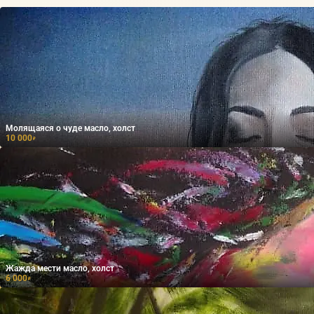
Молящаяся о чуде масло, холст
10 000
₽
Жажда мести масло, холст
6 000
₽