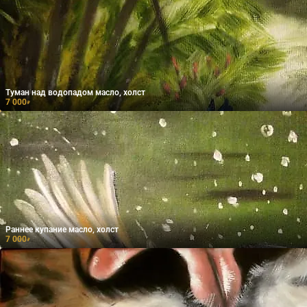
Туман над водопадом масло, холст
7 000
₽
Раннее купание масло, холст
7 000
₽