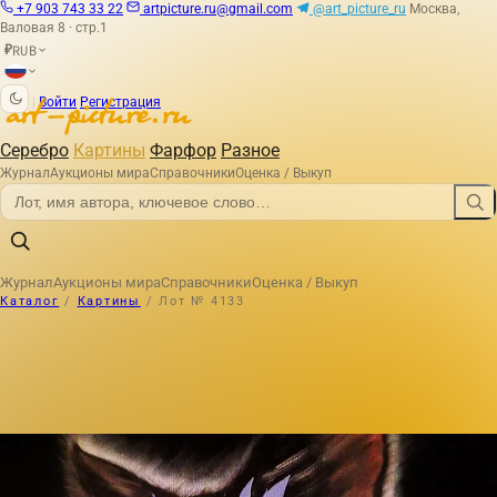
+7 903 743 33 22
artpicture.ru@gmail.com
@art_picture_ru
Москва,
Валовая 8 · стр.1
RUB
₽
|
Войти
Регистрация
Серебро
Картины
Фарфор
Разное
Журнал
Аукционы мира
Справочники
Оценка / Выкуп
Журнал
Аукционы мира
Справочники
Оценка / Выкуп
Каталог
/
Картины
/
Лот № 4133