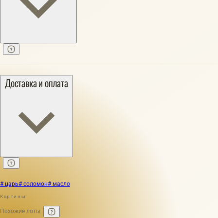
Доставка и оплата
# царь
# соломон
# масло
Картины
Похожие лоты