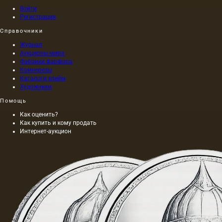
обладает
Войти
золотисто-
Регистрация
желтым
цветом;
Справочники
при
Журнал
горячем
Аукционы мира
же…
Фабрики фарфора
Камнерезы
Каталоги клейм
Художники
Помощь
Как оценить?
Как купить и кому продать
Интернет-аукцион