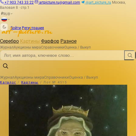
+7 903 743 33 22
artpicture.ru@gmail.com
@art_picture_ru
Москва,
Валовая 8 · стр.1
RUB
₽
|
Войти
Регистрация
Серебро
Картины
Фарфор
Разное
Журнал
Аукционы мира
Справочники
Оценка / Выкуп
Журнал
Аукционы мира
Справочники
Оценка / Выкуп
Каталог
/
Картины
/
Лот № 4515