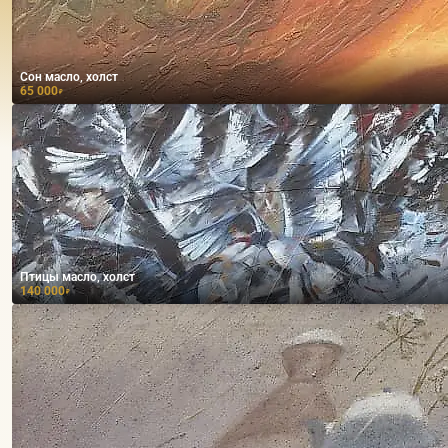
Сон масло, холст
65 000
₽
Птицы масло, холст
140 000
₽