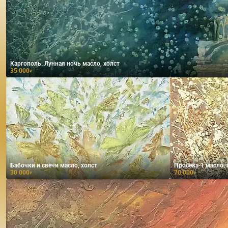
Каргополь. Лунная ночь масло, холст
35 000
₽
Бабочки и свечи масло, холст
Просека-1 масло, 
30 000
70 000
₽
₽