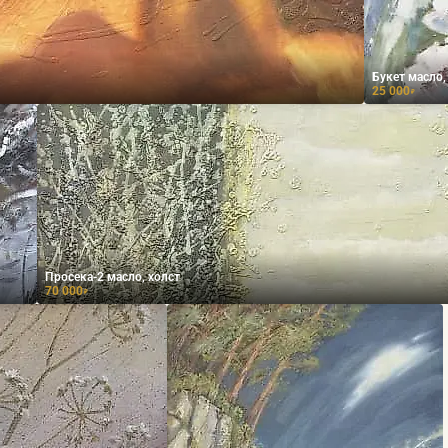
Букет масло,
25 000
₽
Просека-2 масло, холст
70 000
₽