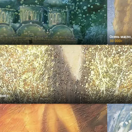
Осень масло,
30 000
₽
холст