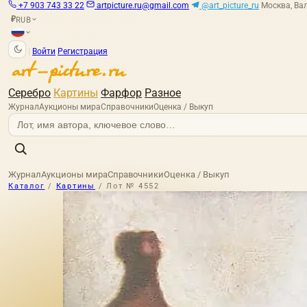
+7 903 743 33 22
artpicture.ru@gmail.com
@art_picture_ru
Москва, Вал
RUB
₽
|
Войти
Регистрация
Серебро
Картины
Фарфор
Разное
Журнал
Аукционы мира
Справочники
Оценка / Выкуп
Журнал
Аукционы мира
Справочники
Оценка / Выкуп
Каталог
/
Картины
/
Лот № 4552