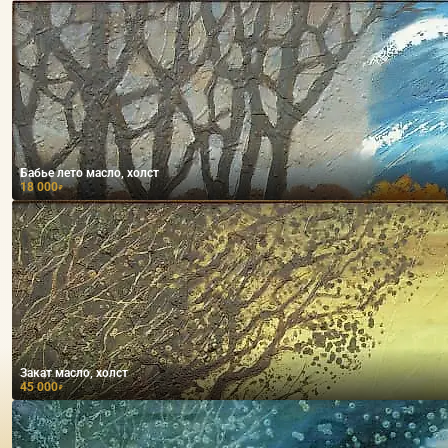
Бабье лето масло, холст
18 000
₽
Закат масло, холст
45 000
₽