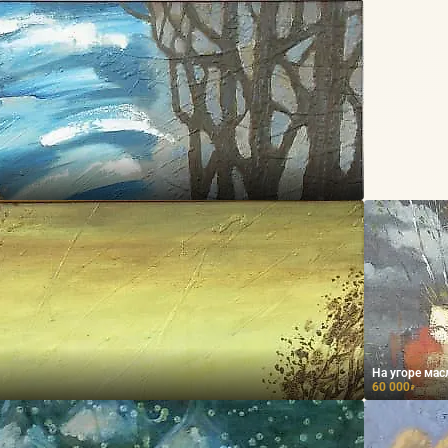
На угоре мас
60 000
₽