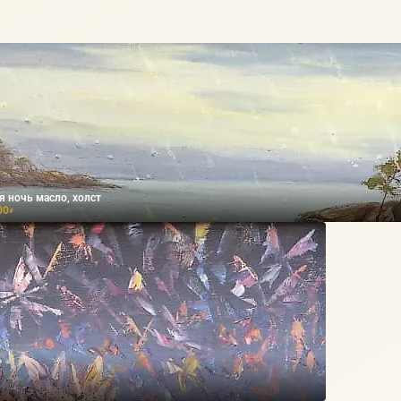
я ночь масло, холст
00
₽