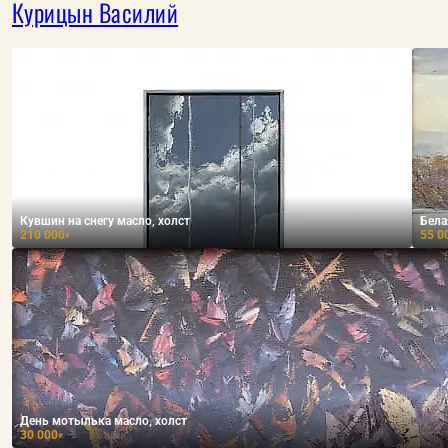
Курицын Василий
Кувшин на снегу масло, холст
Бела
210 000
55 0
₽
День мотылька масло, холст
30 000
₽