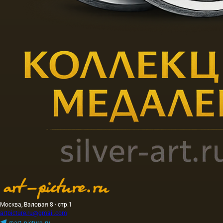
Москва, Валовая 8 · стр.1
artpicture.ru@gmail.com
@art_picture_ru