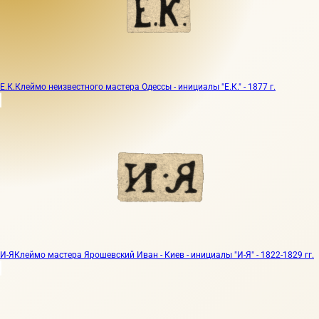
Е.К.
Клеймо неизвестного мастера Одессы - инициалы "Е.К." - 1877 г.
И-Я
Клеймо мастера Ярошевский Иван - Киев - инициалы "И-Я" - 1822-1829 гг.