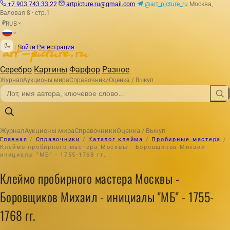
+7 903 743 33 22
artpicture.ru@gmail.com
@art_picture_ru
Москва,
Валовая 8 · стр.1
RUB
₽
|
Войти
Регистрация
Серебро
Картины
Фарфор
Разное
Журнал
Аукционы мира
Справочники
Оценка / Выкуп
Журнал
Аукционы мира
Справочники
Оценка / Выкуп
Главная
/
Справочники
/
Каталог клейма
/
Пробирные мастера
/
Клеймо пробирного мастера Москвы - Боровщиков Михаил -
инициалы "МБ" - 1755-1768 гг.
Клеймо пробирного мастера Москвы -
Боровщиков Михаил - инициалы "МБ" - 1755-
1768 гг.