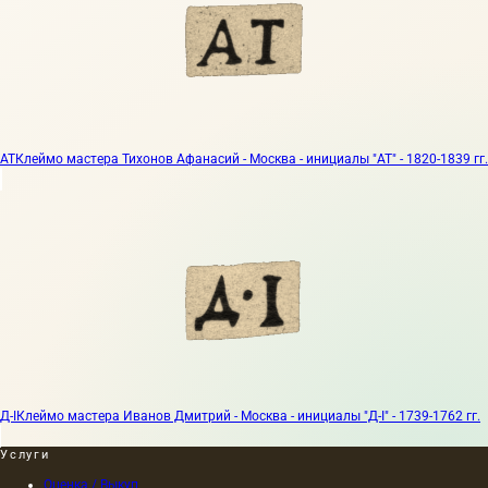
АТ
Клеймо мастера Тихонов Афанасий - Москва - инициалы "АТ" - 1820-1839 гг.
Д-I
Клеймо мастера Иванов Дмитрий - Москва - инициалы "Д-I" - 1739-1762 гг.
Услуги
Оценка / Выкуп