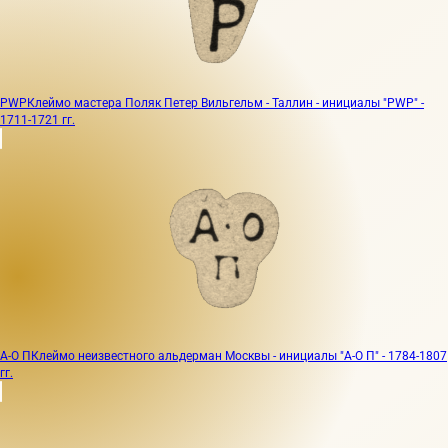
PWP
Клеймо мастера Поляк Петер Вильгельм - Таллин - инициалы "PWP" -
1711-1721 гг.
А-О П
Клеймо неизвестного альдерман Москвы - инициалы "А-О П" - 1784-1807
гг.