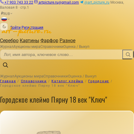
+7 903 743 33 22
artpicture.ru@gmail.com
@art_picture_ru
Москва,
Валовая 8 · стр.1
RUB
₽
|
Войти
Регистрация
Серебро
Картины
Фарфор
Разное
Журнал
Аукционы мира
Справочники
Оценка / Выкуп
Журнал
Аукционы мира
Справочники
Оценка / Выкуп
Главная
/
Справочники
/
Каталог клейма
/
Городские
/
Городское клеймо Пярну 18 век "Ключ"
Городское клеймо Пярну 18 век "Ключ"