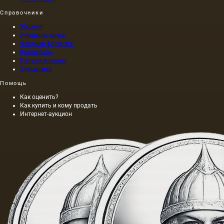
Справочники
Журнал
Аукционы мира
Фабрики фарфора
Камнерезы
Каталоги клейм
Художники
Помощь
Как оценить?
Как купить и кому продать
Интернет-аукцион