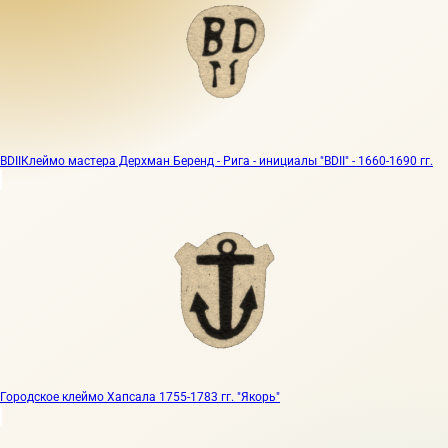
BDII
Клеймо мастера Дерхман Беренд - Рига - инициалы "BDII" - 1660-1690 гг.
Городское клеймо Хапсала 1755-1783 гг. "Якорь"