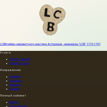
LCB
Клеймо неизвестного мастера Астрахани - инициалы "LCB" 1772-1797
Услуги
Оценка / Выкуп
Написать нам
Направления
Серебро
Картины
Фарфор
Разное
Личный кабинет
Войти
Регистрация