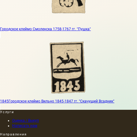
Городское клеймо Смоленска 1758-1767 гг. "Пушка"
1845
Городское клеймо Вильно 1845-1847 гг. "Скачущий Всадник"
Услуги
Оценка / Выкуп
Написать нам
Направления