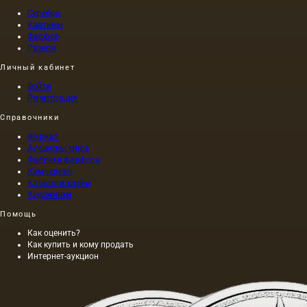
Серебро
Картины
Фарфор
Разное
Личный кабинет
Войти
Регистрация
Справочники
Журнал
Аукционы мира
Фабрики фарфора
Камнерезы
Каталоги клейм
Художники
Помощь
Как оценить?
Как купить и кому продать
Интернет-аукцион