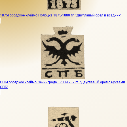
1875
Городское клеймо Полоцка 1875-1880 гг. "Двуглавый орел и всадник"
СПБ
Городское клеймо Ленинграда 1730-1737 гг. "Двуглавый орел с буквами
СПБ"