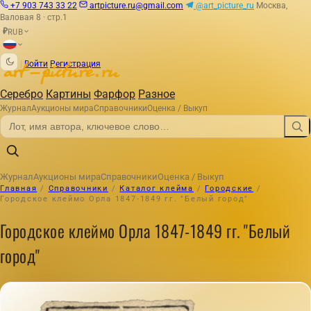
+7 903 743 33 22
artpicture.ru@gmail.com
@art_picture_ru
Москва,
Валовая 8 · стр.1
RUB
₽
|
Войти
Регистрация
Серебро
Картины
Фарфор
Разное
Журнал
Аукционы мира
Справочники
Оценка / Выкуп
Журнал
Аукционы мира
Справочники
Оценка / Выкуп
Главная
/
Справочники
/
Каталог клейма
/
Городские
/
Городское клеймо Орла 1847-1849 гг. "Белый город"
Городское клеймо Орла 1847-1849 гг. "Белый
город"