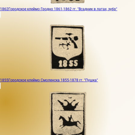
1862
Городское клеймо Гродно 1861-1862 гг. "Всадник в латах, зубр"
1855
Городское клеймо Смоленска 1855-1878 гг. "Пушка"