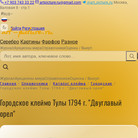
+7 903 743 33 22
artpicture.ru@gmail.com
@art_picture_ru
Москва,
Валовая 8 · стр.1
RUB
₽
|
Войти
Регистрация
Серебро
Картины
Фарфор
Разное
Журнал
Аукционы мира
Справочники
Оценка / Выкуп
Журнал
Аукционы мира
Справочники
Оценка / Выкуп
Главная
/
Справочники
/
Каталог клейма
/
Городские
/
Городское клеймо Тулы 1794 г. "Двуглавый орел"
Городское клеймо Тулы 1794 г. "Двуглавый
орел"