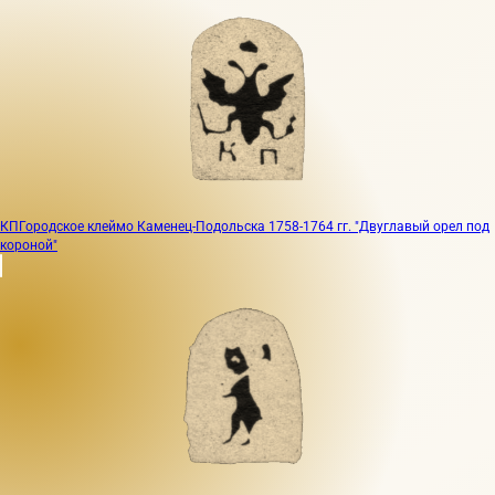
КП
Городское клеймо Каменец-Подольска 1758-1764 гг. "Двуглавый орел под
короной"