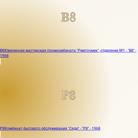
В8
Ювелирная мастерская промкомбината "Ремточмех", отделение №1 - "В8" -
1968
Р8
Комбинат бытового обслуживания "Сяде" - "Р8" - 1968