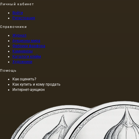
Личный кабинет
Войти
Регистрация
Справочники
Журнал
Аукционы мира
Фабрики фарфора
Камнерезы
Каталоги клейм
Художники
Помощь
Как оценить?
Как купить и кому продать
Интернет-аукцион