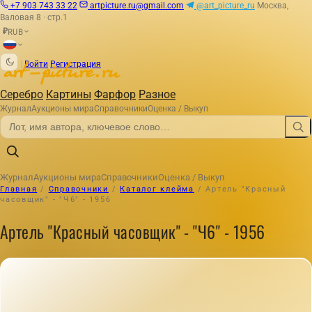
+7 903 743 33 22
artpicture.ru@gmail.com
@art_picture_ru
Москва,
Валовая 8 · стр.1
RUB
₽
|
Войти
Регистрация
Серебро
Картины
Фарфор
Разное
Журнал
Аукционы мира
Справочники
Оценка / Выкуп
Журнал
Аукционы мира
Справочники
Оценка / Выкуп
Главная
/
Справочники
/
Каталог клейма
/
Артель "Красный
часовщик" - "Ч6" - 1956
Артель "Красный часовщик" - "Ч6" - 1956