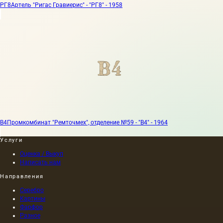
РГ8
Артель "Ригас Гравиерис" - "РГ8" - 1958
В4
Промкомбинат "Ремточмех", отделение №59 - "В4" - 1964
Услуги
Оценка / Выкуп
Написать нам
Направления
Серебро
Картины
Фарфор
Разное